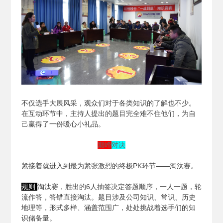
不仅选手大展风采，观众们对于各类知识的了解也不少。
在互动环节中，主持人提出的题目完全难不住他们，为自
己赢得了一份暖心小礼品。
巅峰
对决
紧接着就进入到最为紧张激烈的终极PK环节——淘汰赛。
规则
淘汰赛，胜出的6人抽签决定答题顺序，一人一题，轮
流作答，答错直接淘汰。题目涉及公司知识、常识、历史
地理等，形式多样、涵盖范围广，处处挑战着选手们的知
识储备量。