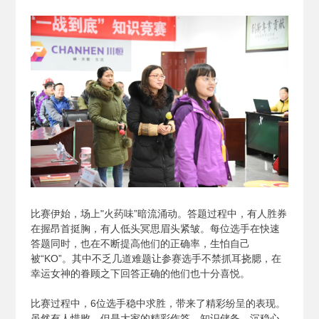
比赛伊始，场上"火药味”暗流涌动。答题过程中，有人胜券
在握昂首挺胸，有人低头冥思眉头紧皱。每位选手在快速
答题同时，也在不断提高他们的正确率，生怕自己
被“KO”。其中不乏几道难题让参赛选手不禁抓耳挠腮，在
幸运女神的眷顾之下回答正确的他们也十分喜悦。
比赛过程中，6位选手稳中求胜，带来了精彩纷呈的表现。
虽然有人惜败，但是大家的精彩作答、知识储备、沉稳心