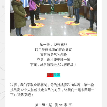
这一天，12强鏖战
联手呈献视听的狂欢盛宴
智慧与勇气的考验
究竟，谁才能更胜一筹
下面，就跟随我进入决赛现场！
风采
展示
决赛，我们采取全新赛制，分为挑战赛和淘汰赛，第一轮
挑战赛12个人抽签决定自己的对手，让我们一起来回顾一
下12强风采吧！
第一组：赵 鹏 VS 黎 宇