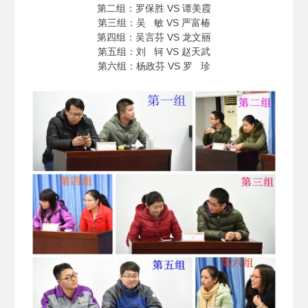
第二组：罗保胜 VS 谭美霞
第三组：吴 敏 VS 严富椿
第四组：吴言芬 VS 龙文丽
第五组：刘 轲 VS 赵天武
第六组：杨政芬 VS 罗 珍