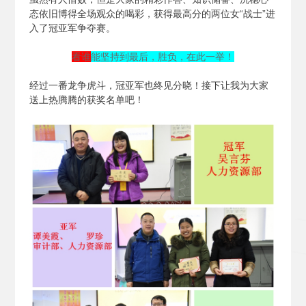
态依旧博得全场观众的喝彩，获得最高分的两位女“战士”进
入了冠亚军争夺赛。
看谁
能坚持到最后，胜负，在此一举！
经过一番龙争虎斗，冠亚军也终见分晓！接下让我为大家
送上热腾腾的获奖名单吧！