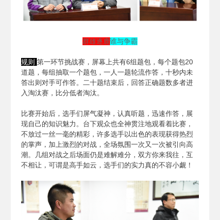
群雄逐鹿
谁与争霸
规则
第一环节挑战赛，屏幕上共有6组题包，每个题包20
道题，每组抽取一个题包，一人一题轮流作答，十秒内未
答出则对手可作答。二十题结束后，回答正确题数多者进
入淘汰赛，比分低者淘汰。
比赛开始后，选手们屏气凝神，认真听题，迅速作答，展
现自己的知识魅力。台下观众也全神贯注地观看着比赛，
不放过一丝一毫的精彩，许多选手以出色的表现获得热烈
的掌声，加上激烈的对战，全场氛围一次又一次被引向高
潮。几组对战之后场面仍是难解难分，双方你来我往，互
不相让，可谓是高手如云，选手们的实力真的不容小觑！