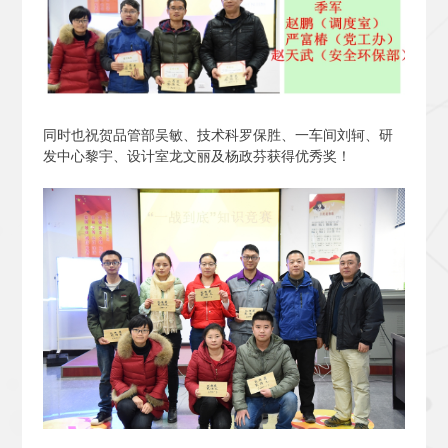
同时也祝贺品管部吴敏、技术科罗保胜、一车间刘轲、研
发中心黎宇、设计室龙文丽及杨政芬获得优秀奖！