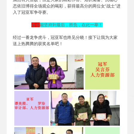
态依旧博得全场观众的喝彩，获得最高分的两位女“战士”进
入了冠亚军争夺赛。
看谁
能坚持到最后，胜负，在此一举！
经过一番龙争虎斗，冠亚军也终见分晓！接下让我为大家
送上热腾腾的获奖名单吧！