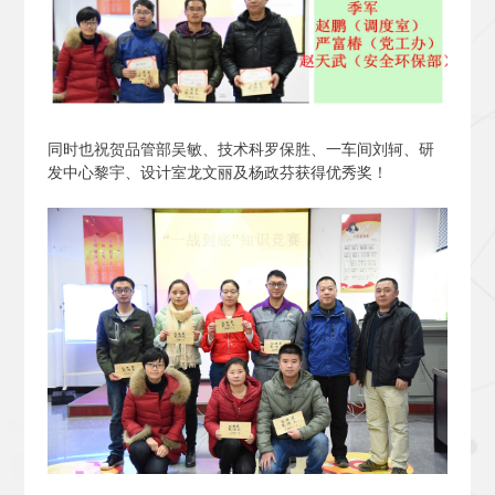
同时也祝贺品管部吴敏、技术科罗保胜、一车间刘轲、研
发中心黎宇、设计室龙文丽及杨政芬获得优秀奖！