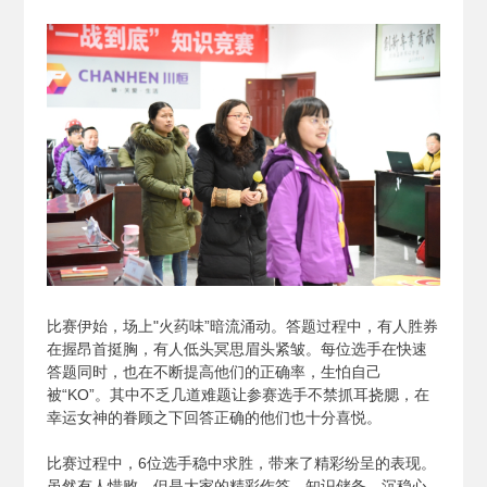
比赛伊始，场上"火药味”暗流涌动。答题过程中，有人胜券
在握昂首挺胸，有人低头冥思眉头紧皱。每位选手在快速
答题同时，也在不断提高他们的正确率，生怕自己
被“KO”。其中不乏几道难题让参赛选手不禁抓耳挠腮，在
幸运女神的眷顾之下回答正确的他们也十分喜悦。
比赛过程中，6位选手稳中求胜，带来了精彩纷呈的表现。
虽然有人惜败，但是大家的精彩作答、知识储备、沉稳心