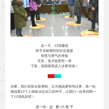
这一天，12强鏖战
联手呈献视听的狂欢盛宴
智慧与勇气的考验
究竟，谁才能更胜一筹
下面，就跟随我进入决赛现场！
风采
展示
决赛，我们采取全新赛制，分为挑战赛和淘汰赛，第一轮
挑战赛12个人抽签决定自己的对手，让我们一起来回顾一
下12强风采吧！
第一组：赵 鹏 VS 黎 宇