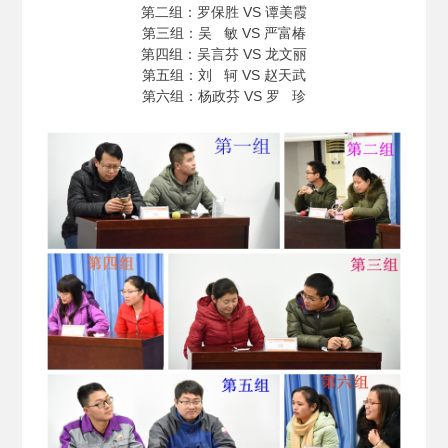
第二组：罗保胜 VS 谭美霞
第三组：吴 敏 VS 严富椿
第四组：吴言芬 VS 龙文丽
第五组：刘 轲 VS 赵天武
第六组：杨政芬 VS 罗 珍