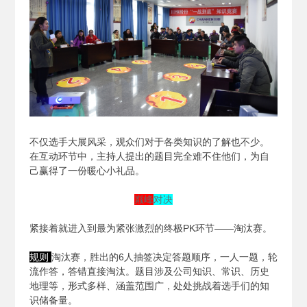
不仅选手大展风采，观众们对于各类知识的了解也不少。
在互动环节中，主持人提出的题目完全难不住他们，为自
己赢得了一份暖心小礼品。
巅峰
对决
紧接着就进入到最为紧张激烈的终极PK环节——淘汰赛。
规则
淘汰赛，胜出的6人抽签决定答题顺序，一人一题，轮
流作答，答错直接淘汰。题目涉及公司知识、常识、历史
地理等，形式多样、涵盖范围广，处处挑战着选手们的知
识储备量。