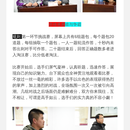
群雄逐鹿
谁与争霸
规则
第一环节挑战赛，屏幕上共有6组题包，每个题包20
道题，每组抽取一个题包，一人一题轮流作答，十秒内未
答出则对手可作答。二十题结束后，回答正确题数多者进
入淘汰赛，比分低者淘汰。
比赛开始后，选手们屏气凝神，认真听题，迅速作答，展
现自己的知识魅力。台下观众也全神贯注地观看着比赛，
不放过一丝一毫的精彩，许多选手以出色的表现获得热烈
的掌声，加上激烈的对战，全场氛围一次又一次被引向高
潮。几组对战之后场面仍是难解难分，双方你来我往，互
不相让，可谓是高手如云，选手们的实力真的不容小觑！