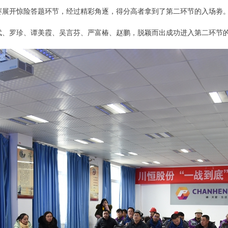
赛展开惊险答题环节，经过精彩角逐，得分高者拿到了第二环节的入场劵
武、罗珍、谭美霞、吴言芬、严富椿、赵鹏，脱颖而出成功进入第二环节