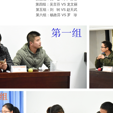
第四组：吴言芬 VS 龙文丽
第五组：刘 轲 VS 赵天武
第六组：杨政芬 VS 罗 珍