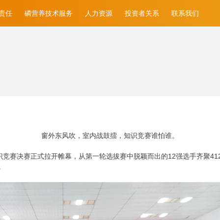
责任
磷营养技术服务
人力资源
投资者关系
联系我们
窗外东风吹，室内战鼓擂，知识竞赛谁怕谁。
底”知识竞赛决赛正式拉开帷幕，从第一轮选拔赛中脱颖而出的12强选手齐聚
。