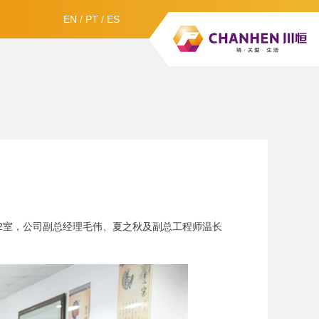
EN
/
PT
/
ES
412室，公司副总经理毛伟、夏之秋及副总工程师温长