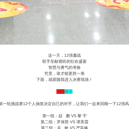
这一天，12强鏖战
联手呈献视听的狂欢盛宴
智慧与勇气的考验
究竟，谁才能更胜一筹
下面，就跟随我进入决赛现场！
风采
展示
第一轮挑战赛12个人抽签决定自己的对手，让我们一起来回顾一下12强
第一组：赵 鹏 VS 黎 宇
第二组：罗保胜 VS 谭美霞
第三组：吴 敏 VS 严富椿