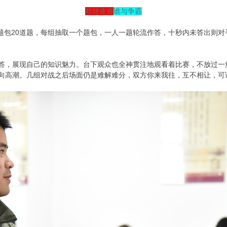
群雄逐鹿
谁与争霸
题包20道题，每组抽取一个题包，一人一题轮流作答，十秒内未答出则
答，展现自己的知识魅力。台下观众也全神贯注地观看着比赛，不放过一
向高潮。几组对战之后场面仍是难解难分，双方你来我往，互不相让，可