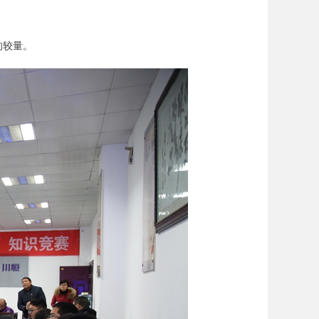
。
的较量。