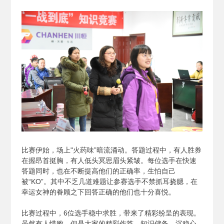
比赛伊始，场上"火药味”暗流涌动。答题过程中，有人胜券
在握昂首挺胸，有人低头冥思眉头紧皱。每位选手在快速
答题同时，也在不断提高他们的正确率，生怕自己
被“KO”。其中不乏几道难题让参赛选手不禁抓耳挠腮，在
幸运女神的眷顾之下回答正确的他们也十分喜悦。
比赛过程中，6位选手稳中求胜，带来了精彩纷呈的表现。
虽然有人惜败，但是大家的精彩作答、知识储备、沉稳心