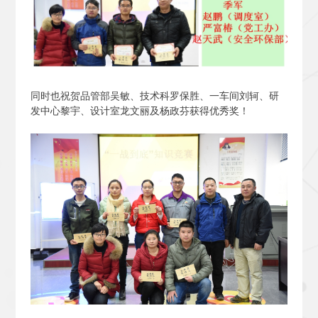
同时也祝贺品管部吴敏、技术科罗保胜、一车间刘轲、研
发中心黎宇、设计室龙文丽及杨政芬获得优秀奖！