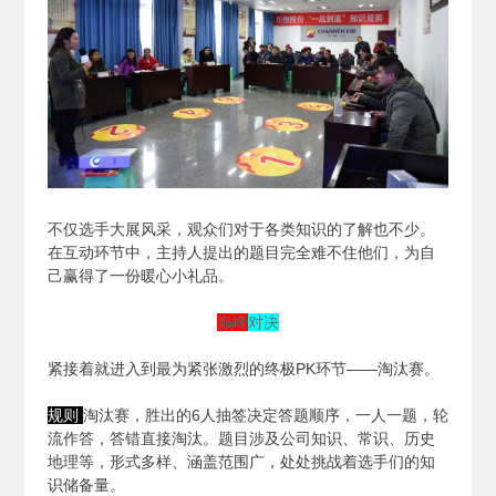
不仅选手大展风采，观众们对于各类知识的了解也不少。
在互动环节中，主持人提出的题目完全难不住他们，为自
己赢得了一份暖心小礼品。
巅峰
对决
紧接着就进入到最为紧张激烈的终极PK环节——淘汰赛。
规则
淘汰赛，胜出的6人抽签决定答题顺序，一人一题，轮
流作答，答错直接淘汰。题目涉及公司知识、常识、历史
地理等，形式多样、涵盖范围广，处处挑战着选手们的知
识储备量。