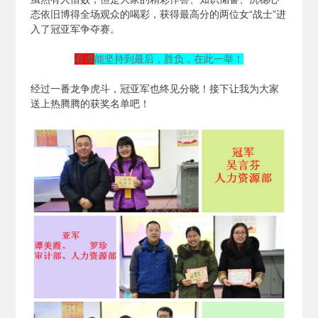
态依旧博得全场观众的喝彩，获得最高分的两位女“战士”进
入了冠亚军争夺赛。
看谁
能坚持到最后，胜负，在此一举！
经过一番龙争虎斗，冠亚军也终见分晓！接下让我为大家
送上热腾腾的获奖名单吧！