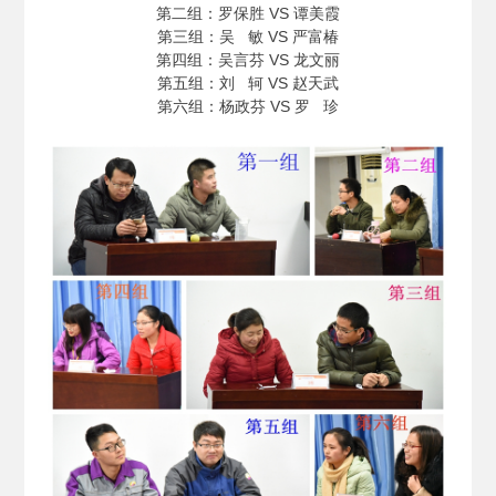
第二组：罗保胜 VS 谭美霞
第三组：吴 敏 VS 严富椿
第四组：吴言芬 VS 龙文丽
第五组：刘 轲 VS 赵天武
第六组：杨政芬 VS 罗 珍