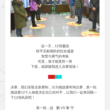
这一天，12强鏖战
联手呈献视听的狂欢盛宴
智慧与勇气的考验
究竟，谁才能更胜一筹
下面，就跟随我进入决赛现场！
风采
展示
决赛，我们采取全新赛制，分为挑战赛和淘汰赛，第一轮
挑战赛12个人抽签决定自己的对手，让我们一起来回顾一
下12强风采吧！
第一组：赵 鹏 VS 黎 宇