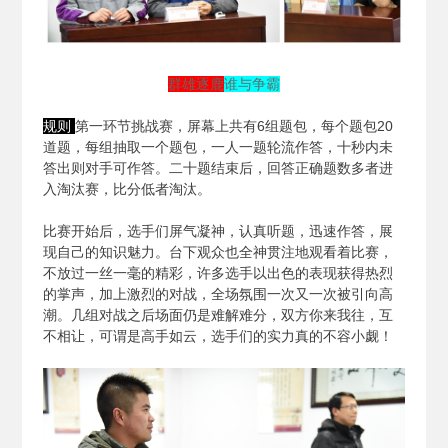
群雄逐鹿
谁与争霸
规则
第一环节挑战赛，屏幕上共有6组题包，每个题包20
道题，每组抽取一个题包，一人一题轮流作答，十秒内未
答出则对手可作答。二十题结束后，回答正确题数多者进
入淘汰赛，比分低者淘汰。
比赛开始后，选手们屏气凝神，认真听题，迅速作答，展
现自己的知识魅力。台下观众也全神贯注地观看着比赛，
不放过一丝一毫的精彩，许多选手以出色的表现获得热烈
的掌声，加上激烈的对战，全场氛围一次又一次被引向高
潮。几组对战之后场面仍是难解难分，双方你来我往，互
不相让，可谓是高手如云，选手们的实力真的不容小觑！