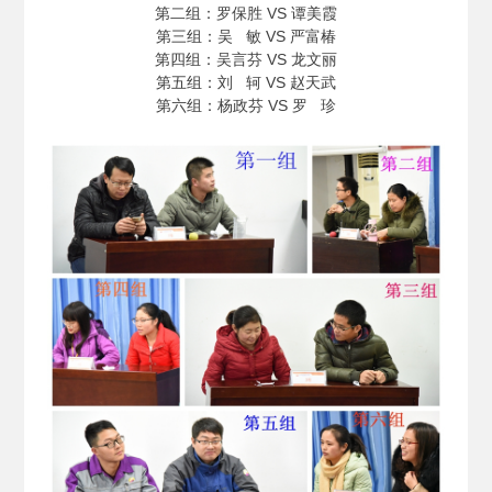
第二组：罗保胜 VS 谭美霞
第三组：吴 敏 VS 严富椿
第四组：吴言芬 VS 龙文丽
第五组：刘 轲 VS 赵天武
第六组：杨政芬 VS 罗 珍