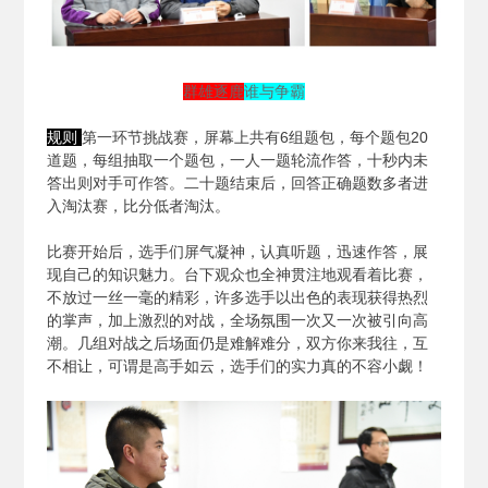
群雄逐鹿
谁与争霸
规则
第一环节挑战赛，屏幕上共有6组题包，每个题包20
道题，每组抽取一个题包，一人一题轮流作答，十秒内未
答出则对手可作答。二十题结束后，回答正确题数多者进
入淘汰赛，比分低者淘汰。
比赛开始后，选手们屏气凝神，认真听题，迅速作答，展
现自己的知识魅力。台下观众也全神贯注地观看着比赛，
不放过一丝一毫的精彩，许多选手以出色的表现获得热烈
的掌声，加上激烈的对战，全场氛围一次又一次被引向高
潮。几组对战之后场面仍是难解难分，双方你来我往，互
不相让，可谓是高手如云，选手们的实力真的不容小觑！