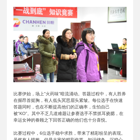
比赛伊始，场上"火药味”暗流涌动。答题过程中，有人胜券
在握昂首挺胸，有人低头冥思眉头紧皱。每位选手在快速
答题同时，也在不断提高他们的正确率，生怕自己
被“KO”。其中不乏几道难题让参赛选手不禁抓耳挠腮，在
幸运女神的眷顾之下回答正确的他们也十分喜悦。
比赛过程中，6位选手稳中求胜，带来了精彩纷呈的表现。
虽然有人惜败，但是大家的精彩作答、知识储备、沉稳心