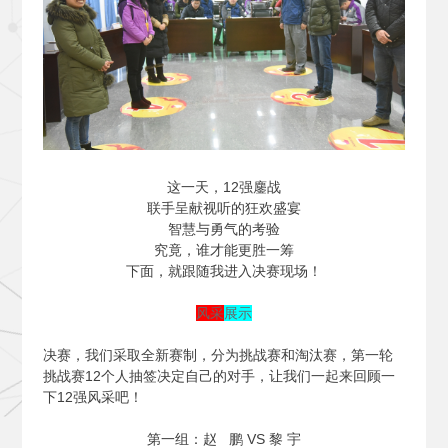
这一天，12强鏖战
联手呈献视听的狂欢盛宴
智慧与勇气的考验
究竟，谁才能更胜一筹
下面，就跟随我进入决赛现场！
风采
展示
决赛，我们采取全新赛制，分为挑战赛和淘汰赛，第一轮
挑战赛12个人抽签决定自己的对手，让我们一起来回顾一
下12强风采吧！
第一组：赵 鹏 VS 黎 宇