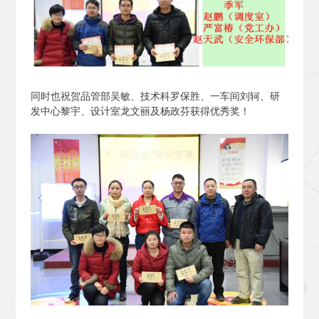
同时也祝贺品管部吴敏、技术科罗保胜、一车间刘轲、研
发中心黎宇、设计室龙文丽及杨政芬获得优秀奖！