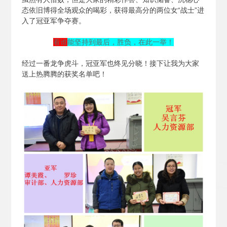
态依旧博得全场观众的喝彩，获得最高分的两位女“战士”进
入了冠亚军争夺赛。
看谁
能坚持到最后，胜负，在此一举！
经过一番龙争虎斗，冠亚军也终见分晓！接下让我为大家
送上热腾腾的获奖名单吧！