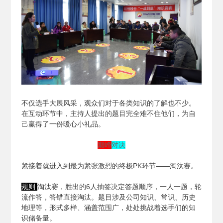
不仅选手大展风采，观众们对于各类知识的了解也不少。
在互动环节中，主持人提出的题目完全难不住他们，为自
己赢得了一份暖心小礼品。
巅峰
对决
紧接着就进入到最为紧张激烈的终极PK环节——淘汰赛。
规则
淘汰赛，胜出的6人抽签决定答题顺序，一人一题，轮
流作答，答错直接淘汰。题目涉及公司知识、常识、历史
地理等，形式多样、涵盖范围广，处处挑战着选手们的知
识储备量。