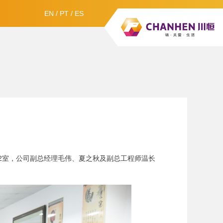
EN
/
PT
/
ES
412室，公司副总经理毛伟、夏之秋及副总工程师温长