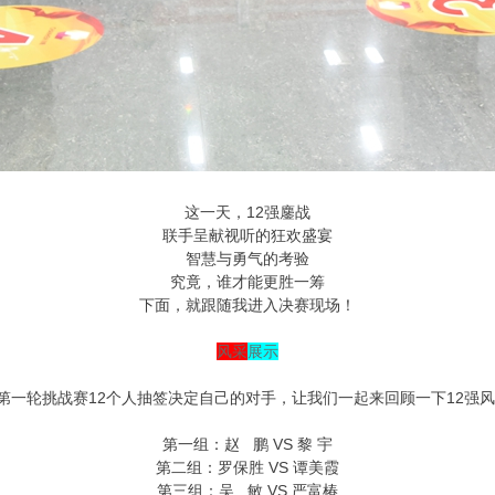
这一天，12强鏖战
联手呈献视听的狂欢盛宴
智慧与勇气的考验
究竟，谁才能更胜一筹
下面，就跟随我进入决赛现场！
风采
展示
第一轮挑战赛12个人抽签决定自己的对手，让我们一起来回顾一下12强
第一组：赵 鹏 VS 黎 宇
第二组：罗保胜 VS 谭美霞
第三组：吴 敏 VS 严富椿