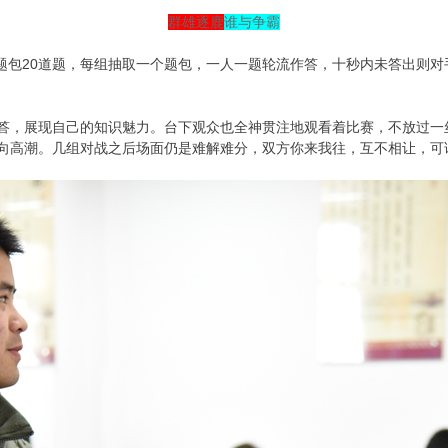
群雄逐鹿
谁与争霸
题包20道题，每组抽取一个题包，一人一题轮流作答，十秒内未答出则
答，展现自己的知识魅力。台下观众也全神贯注地观看着比赛，不放过一
向高潮。几组对战之后场面仍是难解难分，双方你来我往，互不相让，可