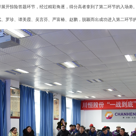
赛展开惊险答题环节，经过精彩角逐，得分高者拿到了第二环节的入场劵
武、罗珍、谭美霞、吴言芬、严富椿、赵鹏，脱颖而出成功进入第二环节