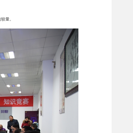
。
的较量。