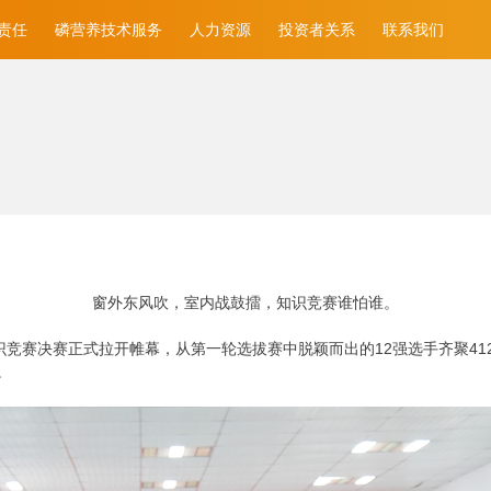
责任
磷营养技术服务
人力资源
投资者关系
联系我们
窗外东风吹，室内战鼓擂，知识竞赛谁怕谁。
底”知识竞赛决赛正式拉开帷幕，从第一轮选拔赛中脱颖而出的12强选手齐聚
。