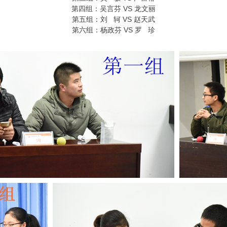
第四组：吴言芬 VS 龙文丽
第五组：刘 轲 VS 赵天武
第六组：杨政芬 VS 罗 珍