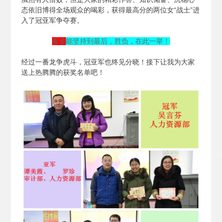
态依旧博得全场观众的喝彩，获得最高分的两位女“战士”进
入了冠亚军争夺赛。
看谁
能坚持到最后，胜负，在此一举！
经过一番龙争虎斗，冠亚军也终见分晓！接下让我为大家
送上热腾腾的获奖名单吧！