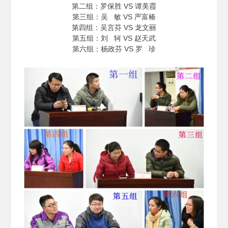
第二组：罗保胜 VS 谭美霞
第三组：吴 敏 VS 严富椿
第四组：吴言芬 VS 龙文丽
第五组：刘 轲 VS 赵天武
第六组：杨政芬 VS 罗 珍