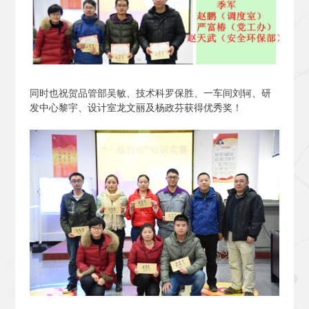
同时也祝贺品管部吴敏、技术科罗保胜、一车间刘轲、研
发中心黎宇、设计室龙文丽及杨政芬获得优秀奖！