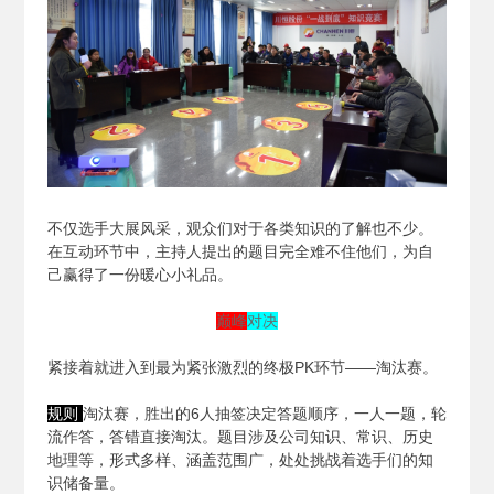
不仅选手大展风采，观众们对于各类知识的了解也不少。
在互动环节中，主持人提出的题目完全难不住他们，为自
己赢得了一份暖心小礼品。
巅峰
对决
紧接着就进入到最为紧张激烈的终极PK环节——淘汰赛。
规则
淘汰赛，胜出的6人抽签决定答题顺序，一人一题，轮
流作答，答错直接淘汰。题目涉及公司知识、常识、历史
地理等，形式多样、涵盖范围广，处处挑战着选手们的知
识储备量。