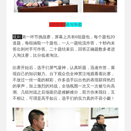
群雄逐鹿
谁与争霸
规则
第一环节挑战赛，屏幕上共有6组题包，每个题包20
道题，每组抽取一个题包，一人一题轮流作答，十秒内未
答出则对手可作答。二十题结束后，回答正确题数多者进
入淘汰赛，比分低者淘汰。
比赛开始后，选手们屏气凝神，认真听题，迅速作答，展
现自己的知识魅力。台下观众也全神贯注地观看着比赛，
不放过一丝一毫的精彩，许多选手以出色的表现获得热烈
的掌声，加上激烈的对战，全场氛围一次又一次被引向高
潮。几组对战之后场面仍是难解难分，双方你来我往，互
不相让，可谓是高手如云，选手们的实力真的不容小觑！