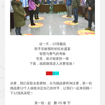
这一天，12强鏖战
联手呈献视听的狂欢盛宴
智慧与勇气的考验
究竟，谁才能更胜一筹
下面，就跟随我进入决赛现场！
风采
展示
决赛，我们采取全新赛制，分为挑战赛和淘汰赛，第一轮
挑战赛12个人抽签决定自己的对手，让我们一起来回顾一
下12强风采吧！
第一组：赵 鹏 VS 黎 宇