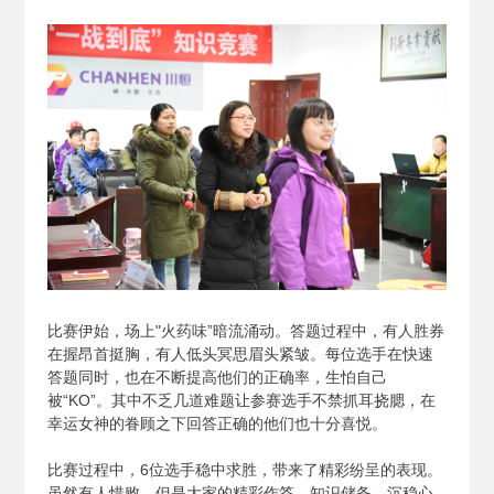
比赛伊始，场上"火药味”暗流涌动。答题过程中，有人胜券
在握昂首挺胸，有人低头冥思眉头紧皱。每位选手在快速
答题同时，也在不断提高他们的正确率，生怕自己
被“KO”。其中不乏几道难题让参赛选手不禁抓耳挠腮，在
幸运女神的眷顾之下回答正确的他们也十分喜悦。
比赛过程中，6位选手稳中求胜，带来了精彩纷呈的表现。
虽然有人惜败，但是大家的精彩作答、知识储备、沉稳心