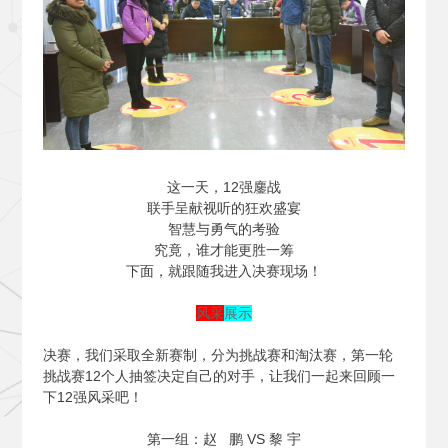
这一天，12强鏖战
联手呈献视听的狂欢盛宴
智慧与勇气的考验
究竟，谁才能更胜一筹
下面，就跟随我进入决赛现场！
风采
展示
决赛，我们采取全新赛制，分为挑战赛和淘汰赛，第一轮
挑战赛12个人抽签决定自己的对手，让我们一起来回顾一
下12强风采吧！
第一组：赵 鹏 VS 黎 宇