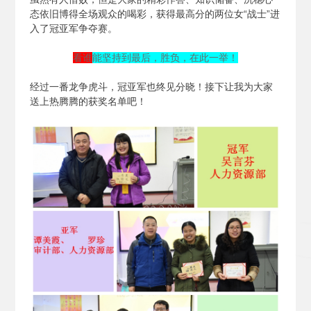
态依旧博得全场观众的喝彩，获得最高分的两位女“战士”进
入了冠亚军争夺赛。
看谁
能坚持到最后，胜负，在此一举！
经过一番龙争虎斗，冠亚军也终见分晓！接下让我为大家
送上热腾腾的获奖名单吧！