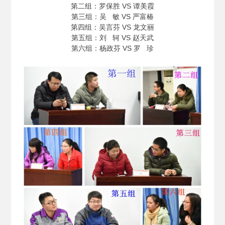
第二组：罗保胜 VS 谭美霞
第三组：吴 敏 VS 严富椿
第四组：吴言芬 VS 龙文丽
第五组：刘 轲 VS 赵天武
第六组：杨政芬 VS 罗 珍