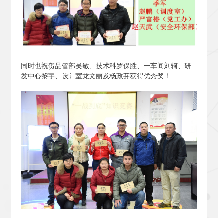
同时也祝贺品管部吴敏、技术科罗保胜、一车间刘轲、研
发中心黎宇、设计室龙文丽及杨政芬获得优秀奖！