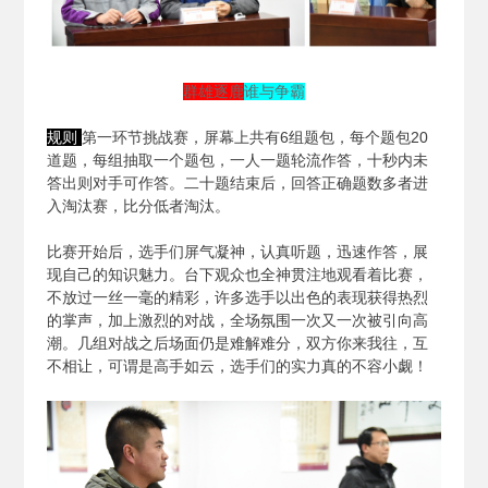
群雄逐鹿
谁与争霸
规则
第一环节挑战赛，屏幕上共有6组题包，每个题包20
道题，每组抽取一个题包，一人一题轮流作答，十秒内未
答出则对手可作答。二十题结束后，回答正确题数多者进
入淘汰赛，比分低者淘汰。
比赛开始后，选手们屏气凝神，认真听题，迅速作答，展
现自己的知识魅力。台下观众也全神贯注地观看着比赛，
不放过一丝一毫的精彩，许多选手以出色的表现获得热烈
的掌声，加上激烈的对战，全场氛围一次又一次被引向高
潮。几组对战之后场面仍是难解难分，双方你来我往，互
不相让，可谓是高手如云，选手们的实力真的不容小觑！