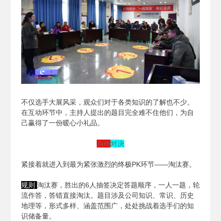
不仅选手大展风采，观众们对于各类知识的了解也不少。
在互动环节中，主持人提出的题目完全难不住他们，为自
己赢得了一份暖心小礼品。
巅峰
对决
紧接着就进入到最为紧张激烈的终极PK环节——淘汰赛。
规则
淘汰赛，胜出的6人抽签决定答题顺序，一人一题，轮
流作答，答错直接淘汰。题目涉及公司知识、常识、历史
地理等，形式多样、涵盖范围广，处处挑战着选手们的知
识储备量。