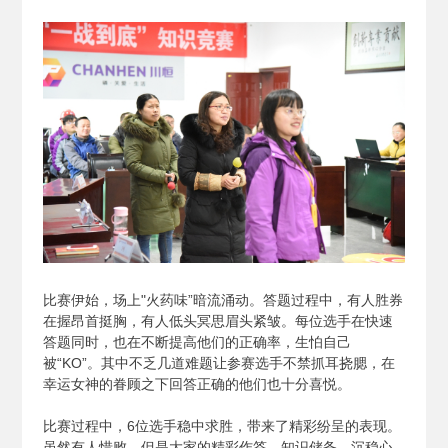
比赛伊始，场上"火药味”暗流涌动。答题过程中，有人胜券
在握昂首挺胸，有人低头冥思眉头紧皱。每位选手在快速
答题同时，也在不断提高他们的正确率，生怕自己
被“KO”。其中不乏几道难题让参赛选手不禁抓耳挠腮，在
幸运女神的眷顾之下回答正确的他们也十分喜悦。
比赛过程中，6位选手稳中求胜，带来了精彩纷呈的表现。
虽然有人惜败，但是大家的精彩作答、知识储备、沉稳心