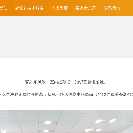
责任
磷营养技术服务
人力资源
投资者关系
联系我们
窗外东风吹，室内战鼓擂，知识竞赛谁怕谁。
底”知识竞赛决赛正式拉开帷幕，从第一轮选拔赛中脱颖而出的12强选手齐聚
。