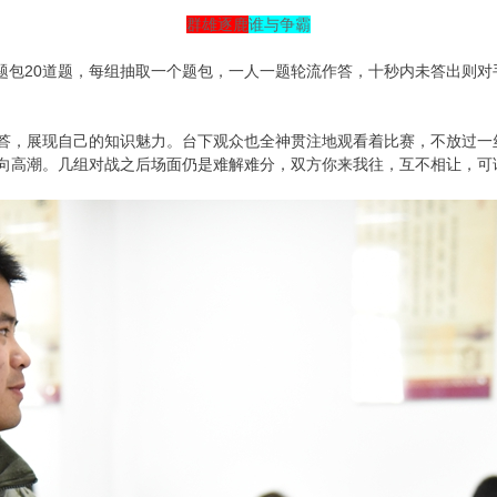
群雄逐鹿
谁与争霸
题包20道题，每组抽取一个题包，一人一题轮流作答，十秒内未答出则
答，展现自己的知识魅力。台下观众也全神贯注地观看着比赛，不放过一
向高潮。几组对战之后场面仍是难解难分，双方你来我往，互不相让，可