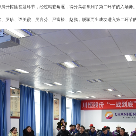
赛展开惊险答题环节，经过精彩角逐，得分高者拿到了第二环节的入场劵
武、罗珍、谭美霞、吴言芬、严富椿、赵鹏，脱颖而出成功进入第二环节