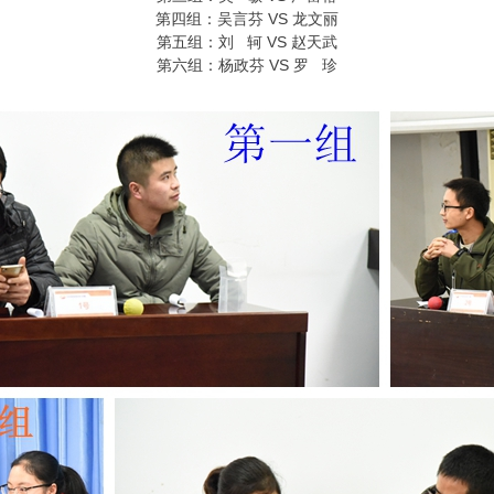
第四组：吴言芬 VS 龙文丽
第五组：刘 轲 VS 赵天武
第六组：杨政芬 VS 罗 珍