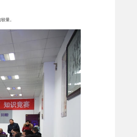
。
的较量。