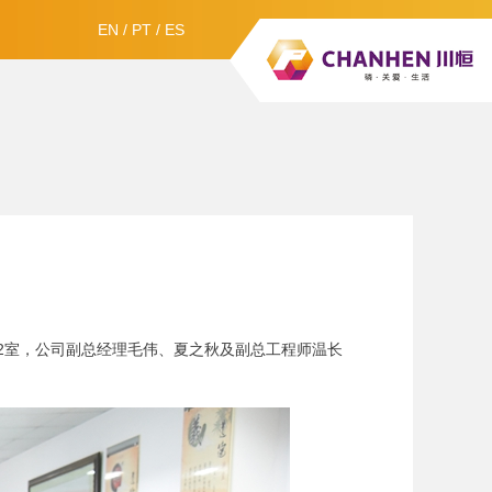
EN
/
PT
/
ES
412室，公司副总经理毛伟、夏之秋及副总工程师温长