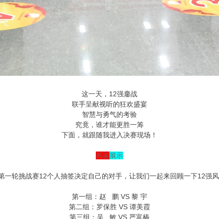
这一天，12强鏖战
联手呈献视听的狂欢盛宴
智慧与勇气的考验
究竟，谁才能更胜一筹
下面，就跟随我进入决赛现场！
风采
展示
第一轮挑战赛12个人抽签决定自己的对手，让我们一起来回顾一下12强
第一组：赵 鹏 VS 黎 宇
第二组：罗保胜 VS 谭美霞
第三组：吴 敏 VS 严富椿