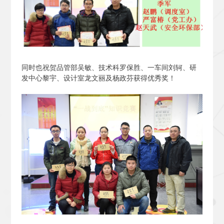
同时也祝贺品管部吴敏、技术科罗保胜、一车间刘轲、研
发中心黎宇、设计室龙文丽及杨政芬获得优秀奖！