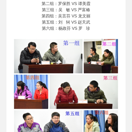
第二组：罗保胜 VS 谭美霞
第三组：吴 敏 VS 严富椿
第四组：吴言芬 VS 龙文丽
第五组：刘 轲 VS 赵天武
第六组：杨政芬 VS 罗 珍