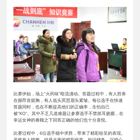
比赛伊始，场上"火药味”暗流涌动。答题过程中，有人胜券
在握昂首挺胸，有人低头冥思眉头紧皱。每位选手在快速
答题同时，也在不断提高他们的正确率，生怕自己
被“KO”。其中不乏几道难题让参赛选手不禁抓耳挠腮，在
幸运女神的眷顾之下回答正确的他们也十分喜悦。
比赛过程中，6位选手稳中求胜，带来了精彩纷呈的表现。
虽然有人惜败，但是大家的精彩作答、知识储备、沉稳心