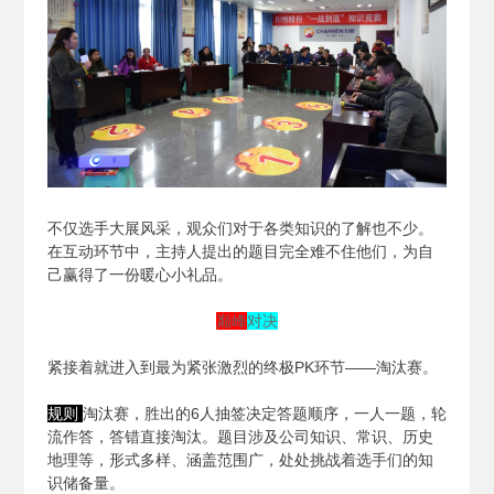
不仅选手大展风采，观众们对于各类知识的了解也不少。
在互动环节中，主持人提出的题目完全难不住他们，为自
己赢得了一份暖心小礼品。
巅峰
对决
紧接着就进入到最为紧张激烈的终极PK环节——淘汰赛。
规则
淘汰赛，胜出的6人抽签决定答题顺序，一人一题，轮
流作答，答错直接淘汰。题目涉及公司知识、常识、历史
地理等，形式多样、涵盖范围广，处处挑战着选手们的知
识储备量。