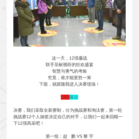
这一天，12强鏖战
联手呈献视听的狂欢盛宴
智慧与勇气的考验
究竟，谁才能更胜一筹
下面，就跟随我进入决赛现场！
风采
展示
决赛，我们采取全新赛制，分为挑战赛和淘汰赛，第一轮
挑战赛12个人抽签决定自己的对手，让我们一起来回顾一
下12强风采吧！
第一组：赵 鹏 VS 黎 宇