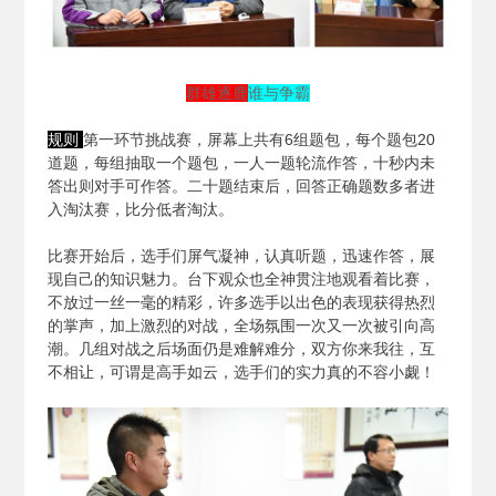
群雄逐鹿
谁与争霸
规则
第一环节挑战赛，屏幕上共有6组题包，每个题包20
道题，每组抽取一个题包，一人一题轮流作答，十秒内未
答出则对手可作答。二十题结束后，回答正确题数多者进
入淘汰赛，比分低者淘汰。
比赛开始后，选手们屏气凝神，认真听题，迅速作答，展
现自己的知识魅力。台下观众也全神贯注地观看着比赛，
不放过一丝一毫的精彩，许多选手以出色的表现获得热烈
的掌声，加上激烈的对战，全场氛围一次又一次被引向高
潮。几组对战之后场面仍是难解难分，双方你来我往，互
不相让，可谓是高手如云，选手们的实力真的不容小觑！