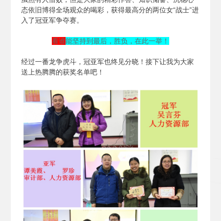
态依旧博得全场观众的喝彩，获得最高分的两位女“战士”进
入了冠亚军争夺赛。
看谁
能坚持到最后，胜负，在此一举！
经过一番龙争虎斗，冠亚军也终见分晓！接下让我为大家
送上热腾腾的获奖名单吧！