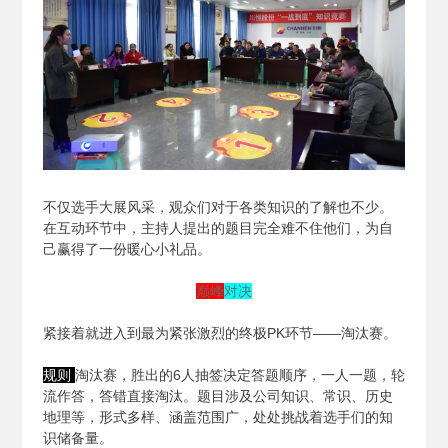
不仅选手大展风采，观众们对于各类知识的了解也不少。
在互动环节中，主持人提出的题目完全难不住他们，为自
己赢得了一份暖心小礼品。
巅峰
对决
紧接着就进入到最为紧张激烈的终极PK环节——淘汰赛。
规则
淘汰赛，胜出的6人抽签决定答题顺序，一人一题，轮
流作答，答错直接淘汰。题目涉及公司知识、常识、历史
地理等，形式多样、涵盖范围广，处处挑战着选手们的知
识储备量。