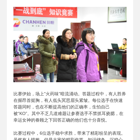
比赛伊始，场上"火药味”暗流涌动。答题过程中，有人胜券
在握昂首挺胸，有人低头冥思眉头紧皱。每位选手在快速
答题同时，也在不断提高他们的正确率，生怕自己
被“KO”。其中不乏几道难题让参赛选手不禁抓耳挠腮，在
幸运女神的眷顾之下回答正确的他们也十分喜悦。
比赛过程中，6位选手稳中求胜，带来了精彩纷呈的表现。
虽然有人惜败，但是大家的精彩作答、知识储备、沉稳心