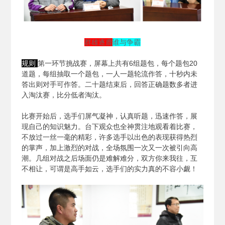
群雄逐鹿
谁与争霸
规则
第一环节挑战赛，屏幕上共有6组题包，每个题包20
道题，每组抽取一个题包，一人一题轮流作答，十秒内未
答出则对手可作答。二十题结束后，回答正确题数多者进
入淘汰赛，比分低者淘汰。
比赛开始后，选手们屏气凝神，认真听题，迅速作答，展
现自己的知识魅力。台下观众也全神贯注地观看着比赛，
不放过一丝一毫的精彩，许多选手以出色的表现获得热烈
的掌声，加上激烈的对战，全场氛围一次又一次被引向高
潮。几组对战之后场面仍是难解难分，双方你来我往，互
不相让，可谓是高手如云，选手们的实力真的不容小觑！