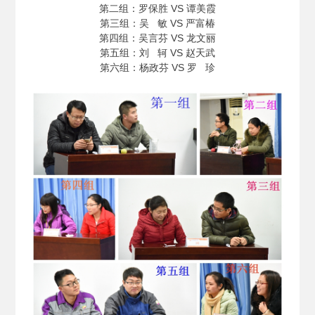
第二组：罗保胜 VS 谭美霞
第三组：吴 敏 VS 严富椿
第四组：吴言芬 VS 龙文丽
第五组：刘 轲 VS 赵天武
第六组：杨政芬 VS 罗 珍