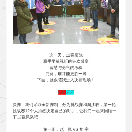
这一天，12强鏖战
联手呈献视听的狂欢盛宴
智慧与勇气的考验
究竟，谁才能更胜一筹
下面，就跟随我进入决赛现场！
风采
展示
决赛，我们采取全新赛制，分为挑战赛和淘汰赛，第一轮
挑战赛12个人抽签决定自己的对手，让我们一起来回顾一
下12强风采吧！
第一组：赵 鹏 VS 黎 宇