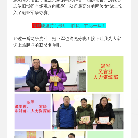
态依旧博得全场观众的喝彩，获得最高分的两位女“战士”进
入了冠亚军争夺赛。
看谁
能坚持到最后，胜负，在此一举！
经过一番龙争虎斗，冠亚军也终见分晓！接下让我为大家
送上热腾腾的获奖名单吧！