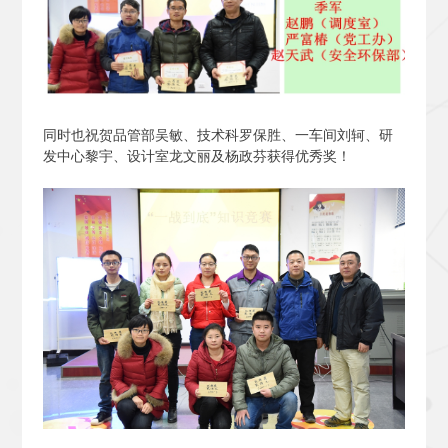
同时也祝贺品管部吴敏、技术科罗保胜、一车间刘轲、研
发中心黎宇、设计室龙文丽及杨政芬获得优秀奖！