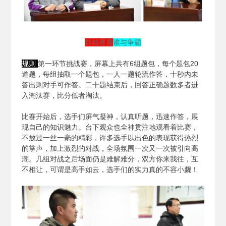
群雄逐鹿
谁与争霸
规则
第一环节挑战赛，屏幕上共有6组题包，每个题包20
道题，每组抽取一个题包，一人一题轮流作答，十秒内未
答出则对手可作答。二十题结束后，回答正确题数多者进
入淘汰赛，比分低者淘汰。
比赛开始后，选手们屏气凝神，认真听题，迅速作答，展
现自己的知识魅力。台下观众也全神贯注地观看着比赛，
不放过一丝一毫的精彩，许多选手以出色的表现获得热烈
的掌声，加上激烈的对战，全场氛围一次又一次被引向高
潮。几组对战之后场面仍是难解难分，双方你来我往，互
不相让，可谓是高手如云，选手们的实力真的不容小觑！