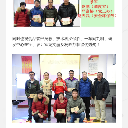
同时也祝贺品管部吴敏、技术科罗保胜、一车间刘轲、研
发中心黎宇、设计室龙文丽及杨政芬获得优秀奖！