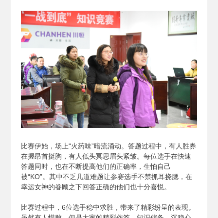
比赛伊始，场上"火药味”暗流涌动。答题过程中，有人胜券
在握昂首挺胸，有人低头冥思眉头紧皱。每位选手在快速
答题同时，也在不断提高他们的正确率，生怕自己
被“KO”。其中不乏几道难题让参赛选手不禁抓耳挠腮，在
幸运女神的眷顾之下回答正确的他们也十分喜悦。
比赛过程中，6位选手稳中求胜，带来了精彩纷呈的表现。
虽然有人惜败，但是大家的精彩作答、知识储备、沉稳心