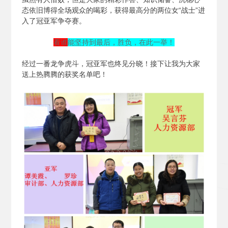
态依旧博得全场观众的喝彩，获得最高分的两位女“战士”进
入了冠亚军争夺赛。
看谁
能坚持到最后，胜负，在此一举！
经过一番龙争虎斗，冠亚军也终见分晓！接下让我为大家
送上热腾腾的获奖名单吧！