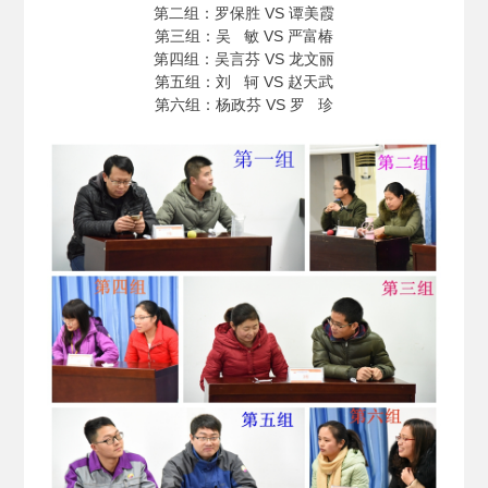
第二组：罗保胜 VS 谭美霞
第三组：吴 敏 VS 严富椿
第四组：吴言芬 VS 龙文丽
第五组：刘 轲 VS 赵天武
第六组：杨政芬 VS 罗 珍