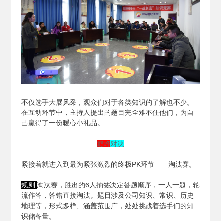
不仅选手大展风采，观众们对于各类知识的了解也不少。
在互动环节中，主持人提出的题目完全难不住他们，为自
己赢得了一份暖心小礼品。
巅峰
对决
紧接着就进入到最为紧张激烈的终极PK环节——淘汰赛。
规则
淘汰赛，胜出的6人抽签决定答题顺序，一人一题，轮
流作答，答错直接淘汰。题目涉及公司知识、常识、历史
地理等，形式多样、涵盖范围广，处处挑战着选手们的知
识储备量。