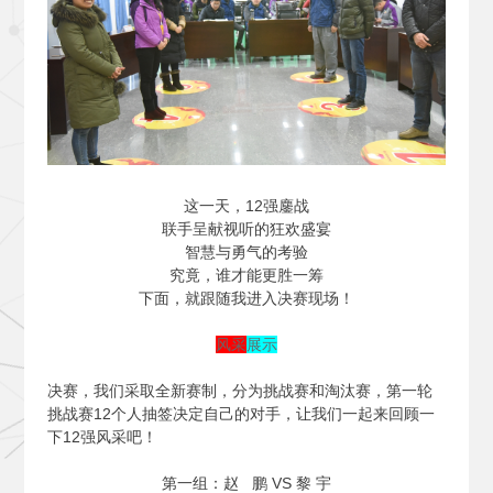
这一天，12强鏖战
联手呈献视听的狂欢盛宴
智慧与勇气的考验
究竟，谁才能更胜一筹
下面，就跟随我进入决赛现场！
风采
展示
决赛，我们采取全新赛制，分为挑战赛和淘汰赛，第一轮
挑战赛12个人抽签决定自己的对手，让我们一起来回顾一
下12强风采吧！
第一组：赵 鹏 VS 黎 宇