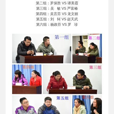
第二组：罗保胜 VS 谭美霞
第三组：吴 敏 VS 严富椿
第四组：吴言芬 VS 龙文丽
第五组：刘 轲 VS 赵天武
第六组：杨政芬 VS 罗 珍