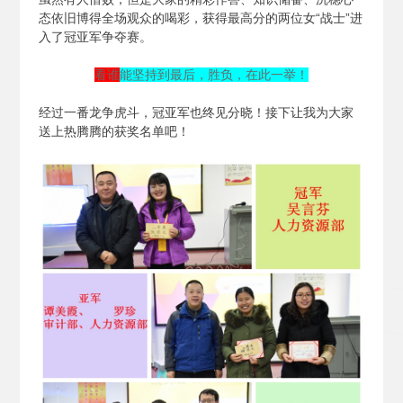
态依旧博得全场观众的喝彩，获得最高分的两位女“战士”进
入了冠亚军争夺赛。
看谁
能坚持到最后，胜负，在此一举！
经过一番龙争虎斗，冠亚军也终见分晓！接下让我为大家
送上热腾腾的获奖名单吧！