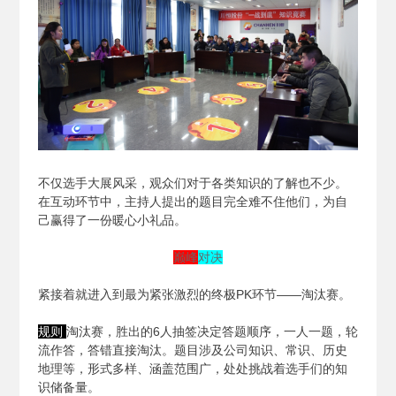
不仅选手大展风采，观众们对于各类知识的了解也不少。
在互动环节中，主持人提出的题目完全难不住他们，为自
己赢得了一份暖心小礼品。
巅峰
对决
紧接着就进入到最为紧张激烈的终极PK环节——淘汰赛。
规则
淘汰赛，胜出的6人抽签决定答题顺序，一人一题，轮
流作答，答错直接淘汰。题目涉及公司知识、常识、历史
地理等，形式多样、涵盖范围广，处处挑战着选手们的知
识储备量。