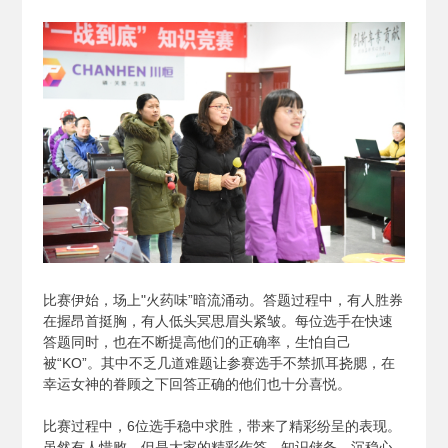
比赛伊始，场上"火药味”暗流涌动。答题过程中，有人胜券
在握昂首挺胸，有人低头冥思眉头紧皱。每位选手在快速
答题同时，也在不断提高他们的正确率，生怕自己
被“KO”。其中不乏几道难题让参赛选手不禁抓耳挠腮，在
幸运女神的眷顾之下回答正确的他们也十分喜悦。
比赛过程中，6位选手稳中求胜，带来了精彩纷呈的表现。
虽然有人惜败，但是大家的精彩作答、知识储备、沉稳心