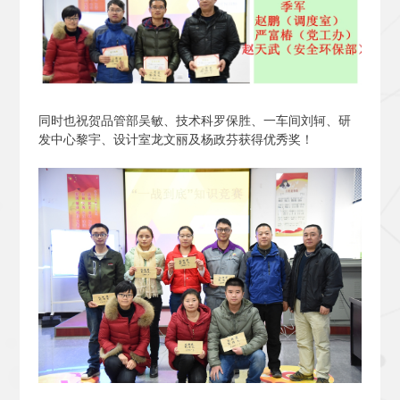
同时也祝贺品管部吴敏、技术科罗保胜、一车间刘轲、研
发中心黎宇、设计室龙文丽及杨政芬获得优秀奖！