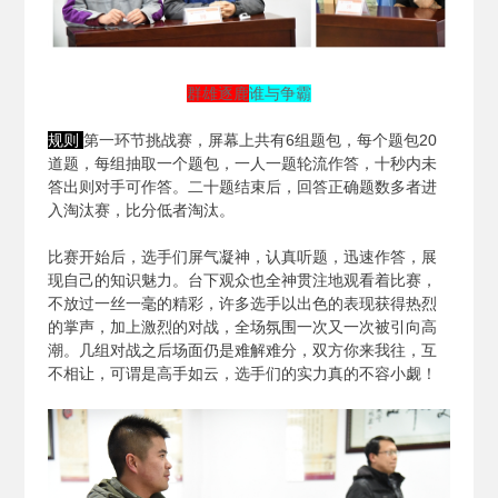
群雄逐鹿
谁与争霸
规则
第一环节挑战赛，屏幕上共有6组题包，每个题包20
道题，每组抽取一个题包，一人一题轮流作答，十秒内未
答出则对手可作答。二十题结束后，回答正确题数多者进
入淘汰赛，比分低者淘汰。
比赛开始后，选手们屏气凝神，认真听题，迅速作答，展
现自己的知识魅力。台下观众也全神贯注地观看着比赛，
不放过一丝一毫的精彩，许多选手以出色的表现获得热烈
的掌声，加上激烈的对战，全场氛围一次又一次被引向高
潮。几组对战之后场面仍是难解难分，双方你来我往，互
不相让，可谓是高手如云，选手们的实力真的不容小觑！