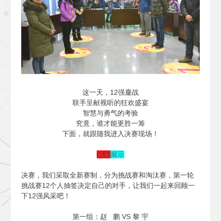
这一天，12强鏖战
联手呈献视听的狂欢盛宴
智慧与勇气的考验
究竟，谁才能更胜一筹
下面，就跟随我进入决赛现场！
风采
展示
决赛，我们采取全新赛制，分为挑战赛和淘汰赛，第一轮
挑战赛12个人抽签决定自己的对手，让我们一起来回顾一
下12强风采吧！
第一组：赵 鹏 VS 黎 宇