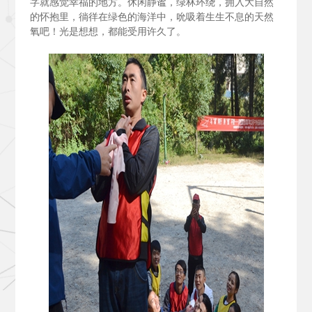
字就感觉幸福的地方。休闲静谧，绿林环绕，拥入大自然
的怀抱里，徜徉在绿色的海洋中，吮吸着生生不息的天然
氧吧！光是想想，都能受用许久了。