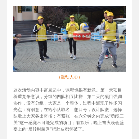
（鼓动人心）
这次活动内容丰富且适中，课程也很有新意。第一天项目
着重竞争意识，分组的四队相互比拼；第二天的项目强调
协作，没有分组，大家是一个整体，过程中涌现了许多闪
光点：有创意，在给小队取名，想口号，设计队徽，选择
队歌上大家各出奇招；有紧张，在六分钟之内完成“勇闯三
关”这一感觉不可能完成的项目；有欢乐，晚上篝火晚会盛
宴上的“反转时装秀”把肚皮都笑破了。