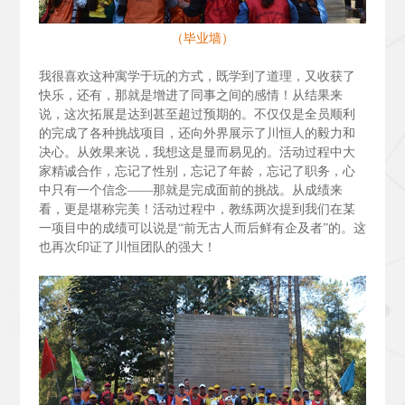
（毕业墙）
我很喜欢这种寓学于玩的方式，既学到了道理，又收获了
快乐，还有，那就是增进了同事之间的感情！从结果来
说，这次拓展是达到甚至超过预期的。不仅仅是全员顺利
的完成了各种挑战项目，还向外界展示了川恒人的毅力和
决心。从效果来说，我想这是显而易见的。活动过程中大
家精诚合作，忘记了性别，忘记了年龄，忘记了职务，心
中只有一个信念——那就是完成面前的挑战。从成绩来
看，更是堪称完美！活动过程中，教练两次提到我们在某
一项目中的成绩可以说是“前无古人而后鲜有企及者”的。这
也再次印证了川恒团队的强大！