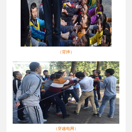
（背摔）
（穿越电网）