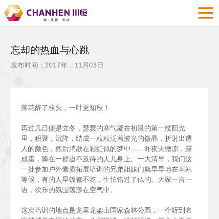
忘却的热血与心跳
发布时间：2017年，11月03日
落花辞了枝头，一叶更知秋！
再过几日便是立冬，瑟瑟的寒气凝在初晨的第一缕阳光
里，积聚，沉降，结成一粒粒泛着波光的微晶，折射出诱
人的颜色，然后消散在彩虹似的梦中......
昨夜天微凉，露
成霜，降在一群迫不及待的人儿身上。一大清早，我们这
一批参加户外素质拓展培训的兄弟姐妹们就早早地在车站
等候，有的人早饭都不吃，生怕错过了似的。大家一言一
语，欢乐的氛围荡漾在空气中。
这次培训的地点是龙里龙架山国家森林公园，一个听到名