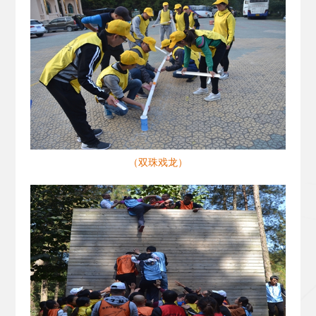
（双珠戏龙）