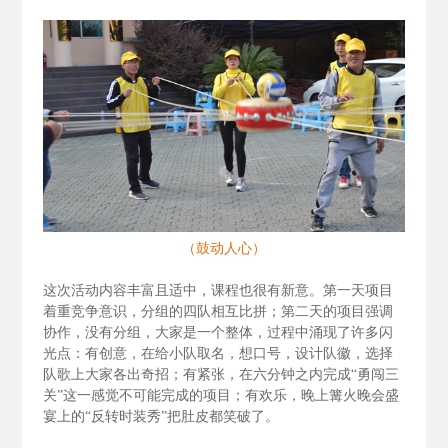
（鼓动人心）
这次活动内容丰富且适中，课程也很有新意。第一天项目
着重竞争意识，分组的四队相互比拼；第二天的项目强调
协作，没有分组，大家是一个整体，过程中涌现了许多闪
光点：有创意，在给小队取名，想口号，设计队徽，选择
队歌上大家各出奇招；有紧张，在六分钟之内完成“勇闯三
关”这一感觉不可能完成的项目；有欢乐，晚上篝火晚会盛
宴上的“反转时装秀”把肚皮都笑破了。