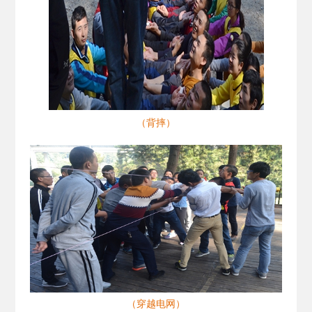
（背摔）
（穿越电网）