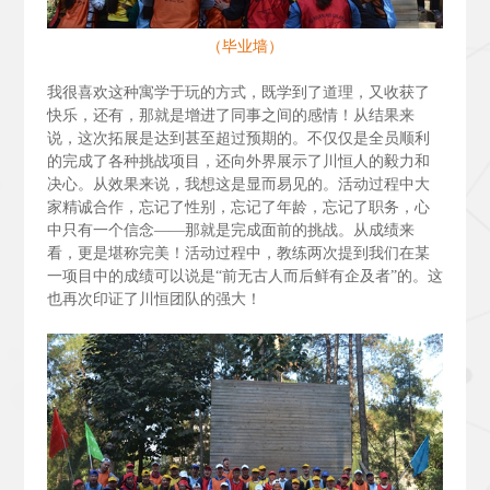
（毕业墙）
我很喜欢这种寓学于玩的方式，既学到了道理，又收获了
快乐，还有，那就是增进了同事之间的感情！从结果来
说，这次拓展是达到甚至超过预期的。不仅仅是全员顺利
的完成了各种挑战项目，还向外界展示了川恒人的毅力和
决心。从效果来说，我想这是显而易见的。活动过程中大
家精诚合作，忘记了性别，忘记了年龄，忘记了职务，心
中只有一个信念——那就是完成面前的挑战。从成绩来
看，更是堪称完美！活动过程中，教练两次提到我们在某
一项目中的成绩可以说是“前无古人而后鲜有企及者”的。这
也再次印证了川恒团队的强大！