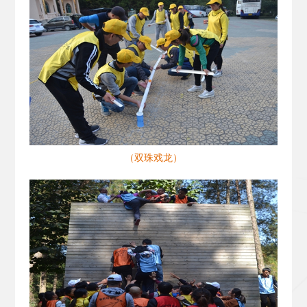
（双珠戏龙）