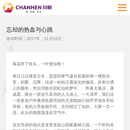
忘却的热血与心跳
发布时间：2017年，11月03日
落花辞了枝头，一叶更知秋！
再过几日便是立冬，瑟瑟的寒气凝在初晨的第一缕阳光
里，积聚，沉降，结成一粒粒泛着波光的微晶，折射出诱
人的颜色，然后消散在彩虹似的梦中......
昨夜天微凉，露
成霜，降在一群迫不及待的人儿身上。一大清早，我们这
一批参加户外素质拓展培训的兄弟姐妹们就早早地在车站
等候，有的人早饭都不吃，生怕错过了似的。大家一言一
语，欢乐的氛围荡漾在空气中。
这次培训的地点是龙里龙架山国家森林公园，一个听到名