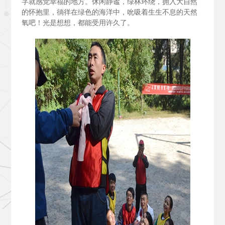
字就感觉幸福的地方。休闲静谧，绿林环绕，拥入大自然
的怀抱里，徜徉在绿色的海洋中，吮吸着生生不息的天然
氧吧！光是想想，都能受用许久了。