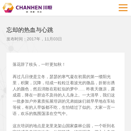
忘却的热血与心跳
发布时间：2017年，11月03日
落花辞了枝头，一叶更知秋！
再过几日便是立冬，瑟瑟的寒气凝在初晨的第一缕阳光
里，积聚，沉降，结成一粒粒泛着波光的微晶，折射出诱
人的颜色，然后消散在彩虹似的梦中......
昨夜天微凉，露
成霜，降在一群迫不及待的人儿身上。一大清早，我们这
一批参加户外素质拓展培训的兄弟姐妹们就早早地在车站
等候，有的人早饭都不吃，生怕错过了似的。大家一言一
语，欢乐的氛围荡漾在空气中。
这次培训的地点是龙里龙架山国家森林公园，一个听到名