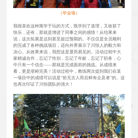
（毕业墙）
我很喜欢这种寓学于玩的方式，既学到了道理，又收获了
快乐，还有，那就是增进了同事之间的感情！从结果来
说，这次拓展是达到甚至超过预期的。不仅仅是全员顺利
的完成了各种挑战项目，还向外界展示了川恒人的毅力和
决心。从效果来说，我想这是显而易见的。活动过程中大
家精诚合作，忘记了性别，忘记了年龄，忘记了职务，心
中只有一个信念——那就是完成面前的挑战。从成绩来
看，更是堪称完美！活动过程中，教练两次提到我们在某
一项目中的成绩可以说是“前无古人而后鲜有企及者”的。这
也再次印证了川恒团队的强大！