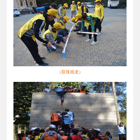
（双珠戏龙）