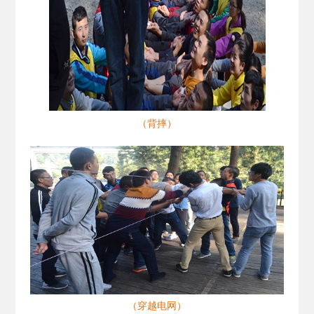
（背摔）
（穿越电网）