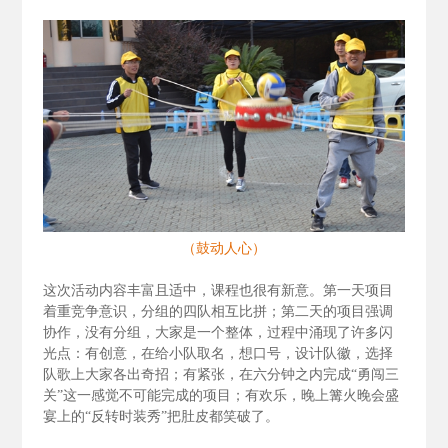
（鼓动人心）
这次活动内容丰富且适中，课程也很有新意。第一天项目
着重竞争意识，分组的四队相互比拼；第二天的项目强调
协作，没有分组，大家是一个整体，过程中涌现了许多闪
光点：有创意，在给小队取名，想口号，设计队徽，选择
队歌上大家各出奇招；有紧张，在六分钟之内完成“勇闯三
关”这一感觉不可能完成的项目；有欢乐，晚上篝火晚会盛
宴上的“反转时装秀”把肚皮都笑破了。