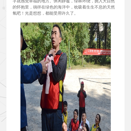
字就感觉幸福的地方。休闲静谧，绿林环绕，拥入大自然
的怀抱里，徜徉在绿色的海洋中，吮吸着生生不息的天然
氧吧！光是想想，都能受用许久了。