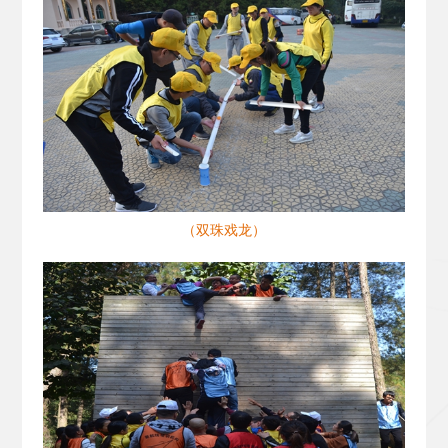
（双珠戏龙）