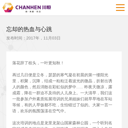
忘却的热血与心跳
发布时间：2017年，11月03日
落花辞了枝头，一叶更知秋！
再过几日便是立冬，瑟瑟的寒气凝在初晨的第一缕阳光
里，积聚，沉降，结成一粒粒泛着波光的微晶，折射出诱
人的颜色，然后消散在彩虹似的梦中......
昨夜天微凉，露
成霜，降在一群迫不及待的人儿身上。一大清早，我们这
一批参加户外素质拓展培训的兄弟姐妹们就早早地在车站
等候，有的人早饭都不吃，生怕错过了似的。大家一言一
语，欢乐的氛围荡漾在空气中。
这次培训的地点是龙里龙架山国家森林公园，一个听到名