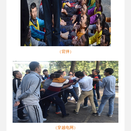
（背摔）
（穿越电网）