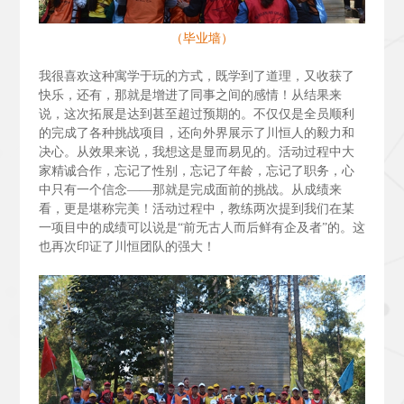
（毕业墙）
我很喜欢这种寓学于玩的方式，既学到了道理，又收获了
快乐，还有，那就是增进了同事之间的感情！从结果来
说，这次拓展是达到甚至超过预期的。不仅仅是全员顺利
的完成了各种挑战项目，还向外界展示了川恒人的毅力和
决心。从效果来说，我想这是显而易见的。活动过程中大
家精诚合作，忘记了性别，忘记了年龄，忘记了职务，心
中只有一个信念——那就是完成面前的挑战。从成绩来
看，更是堪称完美！活动过程中，教练两次提到我们在某
一项目中的成绩可以说是“前无古人而后鲜有企及者”的。这
也再次印证了川恒团队的强大！