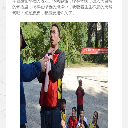
字就感觉幸福的地方。休闲静谧，绿林环绕，拥入大自然
的怀抱里，徜徉在绿色的海洋中，吮吸着生生不息的天然
氧吧！光是想想，都能受用许久了。