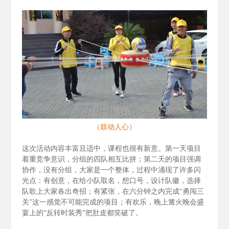
（鼓动人心）
这次活动内容丰富且适中，课程也很有新意。第一天项目
着重竞争意识，分组的四队相互比拼；第二天的项目强调
协作，没有分组，大家是一个整体，过程中涌现了许多闪
光点：有创意，在给小队取名，想口号，设计队徽，选择
队歌上大家各出奇招；有紧张，在六分钟之内完成“勇闯三
关”这一感觉不可能完成的项目；有欢乐，晚上篝火晚会盛
宴上的“反转时装秀”把肚皮都笑破了。