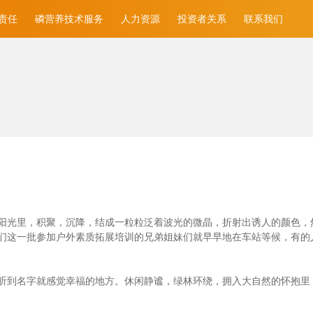
责任
磷营养技术服务
人力资源
投资者关系
联系我们
光里，积聚，沉降，结成一粒粒泛着波光的微晶，折射出诱人的颜色，然后消
们这一批参加户外素质拓展培训的兄弟姐妹们就早早地在车站等候，有的
听到名字就感觉幸福的地方。休闲静谧，绿林环绕，拥入大自然的怀抱里