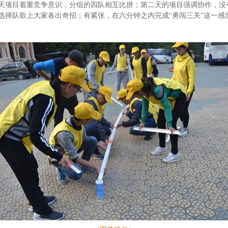
天项目着重竞争意识，分组的四队相互比拼；第二天的项目强调协作，没
选择队歌上大家各出奇招；有紧张，在六分钟之内完成“勇闯三关”这一感