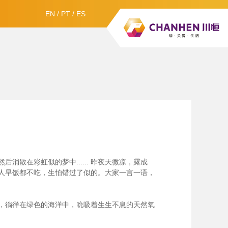
EN
/
PT
/
ES
散在彩虹似的梦中......
昨夜天微凉，露成
人早饭都不吃，生怕错过了似的。大家一言一语，
，徜徉在绿色的海洋中，吮吸着生生不息的天然氧