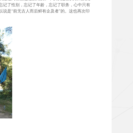
忘记了性别，忘记了年龄，忘记了职务，心中只有
说是“前无古人而后鲜有企及者”的。这也再次印