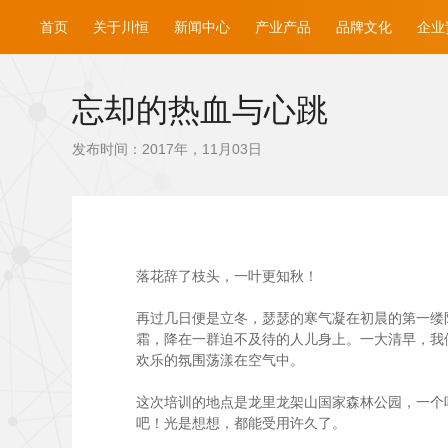
首页
关于川恒
新闻中心
产业产品
品牌文化
企业
忘却的热血与心跳
发布时间：2017年，11月03日
落花辞了枝头，一叶更知秋！
再过几日便是立冬，瑟瑟的寒气凝在初晨的第一缕阳
霜，降在一群迫不及待的人儿身上。一大清早，我
欢乐的氛围荡漾在空气中。
这次培训的地点是龙里龙架山国家森林公园，一个
吧！光是想想，都能受用许久了。