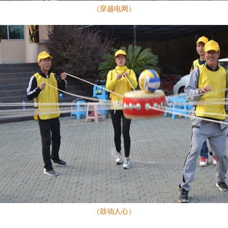
（穿越电网）
（鼓动人心）