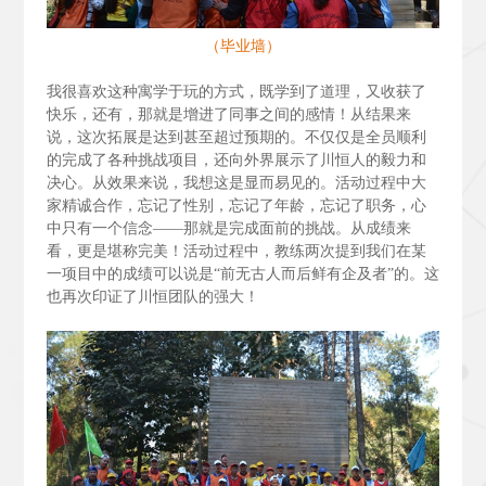
（毕业墙）
我很喜欢这种寓学于玩的方式，既学到了道理，又收获了
快乐，还有，那就是增进了同事之间的感情！从结果来
说，这次拓展是达到甚至超过预期的。不仅仅是全员顺利
的完成了各种挑战项目，还向外界展示了川恒人的毅力和
决心。从效果来说，我想这是显而易见的。活动过程中大
家精诚合作，忘记了性别，忘记了年龄，忘记了职务，心
中只有一个信念——那就是完成面前的挑战。从成绩来
看，更是堪称完美！活动过程中，教练两次提到我们在某
一项目中的成绩可以说是“前无古人而后鲜有企及者”的。这
也再次印证了川恒团队的强大！