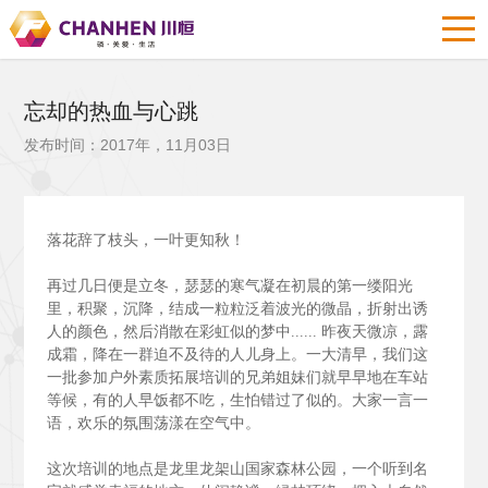
忘却的热血与心跳
发布时间：2017年，11月03日
落花辞了枝头，一叶更知秋！
再过几日便是立冬，瑟瑟的寒气凝在初晨的第一缕阳光
里，积聚，沉降，结成一粒粒泛着波光的微晶，折射出诱
人的颜色，然后消散在彩虹似的梦中......
昨夜天微凉，露
成霜，降在一群迫不及待的人儿身上。一大清早，我们这
一批参加户外素质拓展培训的兄弟姐妹们就早早地在车站
等候，有的人早饭都不吃，生怕错过了似的。大家一言一
语，欢乐的氛围荡漾在空气中。
这次培训的地点是龙里龙架山国家森林公园，一个听到名