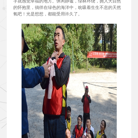
字就感觉幸福的地方。休闲静谧，绿林环绕，拥入大自然
的怀抱里，徜徉在绿色的海洋中，吮吸着生生不息的天然
氧吧！光是想想，都能受用许久了。