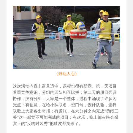
（鼓动人心）
这次活动内容丰富且适中，课程也很有新意。第一天项目
着重竞争意识，分组的四队相互比拼；第二天的项目强调
协作，没有分组，大家是一个整体，过程中涌现了许多闪
光点：有创意，在给小队取名，想口号，设计队徽，选择
队歌上大家各出奇招；有紧张，在六分钟之内完成“勇闯三
关”这一感觉不可能完成的项目；有欢乐，晚上篝火晚会盛
宴上的“反转时装秀”把肚皮都笑破了。