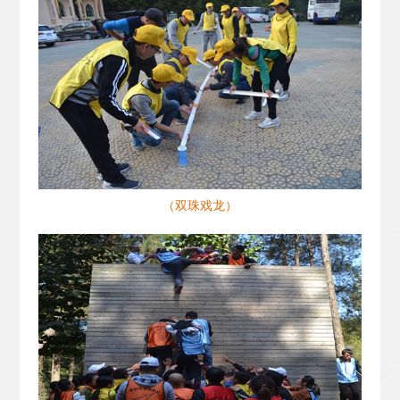
（双珠戏龙）