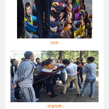
（背摔）
（穿越电网）