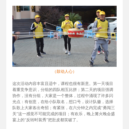
（鼓动人心）
这次活动内容丰富且适中，课程也很有新意。第一天项目
着重竞争意识，分组的四队相互比拼；第二天的项目强调
协作，没有分组，大家是一个整体，过程中涌现了许多闪
光点：有创意，在给小队取名，想口号，设计队徽，选择
队歌上大家各出奇招；有紧张，在六分钟之内完成“勇闯三
关”这一感觉不可能完成的项目；有欢乐，晚上篝火晚会盛
宴上的“反转时装秀”把肚皮都笑破了。