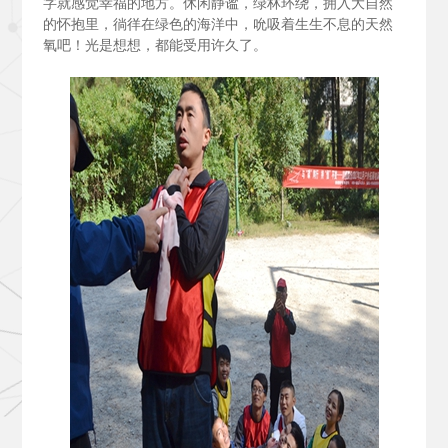
字就感觉幸福的地方。休闲静谧，绿林环绕，拥入大自然
的怀抱里，徜徉在绿色的海洋中，吮吸着生生不息的天然
氧吧！光是想想，都能受用许久了。