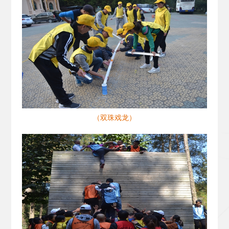
（双珠戏龙）