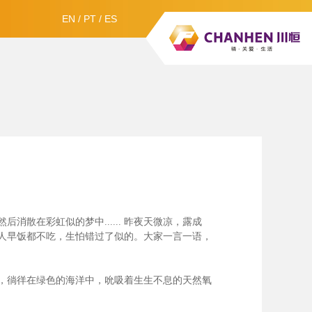
EN
/
PT
/
ES
散在彩虹似的梦中......
昨夜天微凉，露成
人早饭都不吃，生怕错过了似的。大家一言一语，
，徜徉在绿色的海洋中，吮吸着生生不息的天然氧