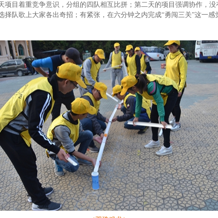
天项目着重竞争意识，分组的四队相互比拼；第二天的项目强调协作，没
选择队歌上大家各出奇招；有紧张，在六分钟之内完成“勇闯三关”这一感