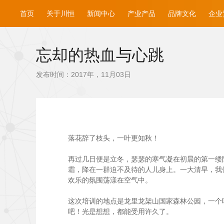
首页
关于川恒
新闻中心
产业产品
品牌文化
企业
忘却的热血与心跳
发布时间：2017年，11月03日
落花辞了枝头，一叶更知秋！
再过几日便是立冬，瑟瑟的寒气凝在初晨的第一缕阳
霜，降在一群迫不及待的人儿身上。一大清早，我
欢乐的氛围荡漾在空气中。
这次培训的地点是龙里龙架山国家森林公园，一个
吧！光是想想，都能受用许久了。