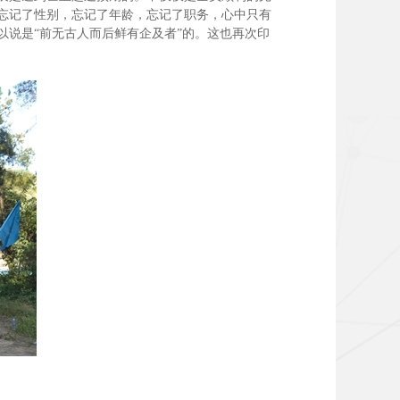
忘记了性别，忘记了年龄，忘记了职务，心中只有
说是“前无古人而后鲜有企及者”的。这也再次印