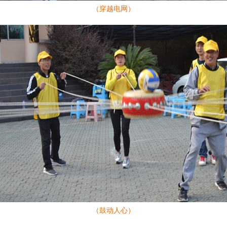
（穿越电网）
（鼓动人心）