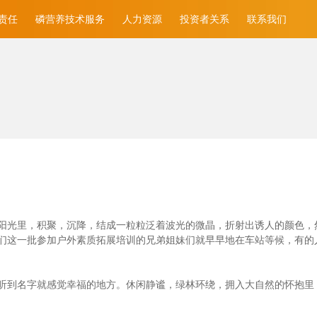
责任
磷营养技术服务
人力资源
投资者关系
联系我们
光里，积聚，沉降，结成一粒粒泛着波光的微晶，折射出诱人的颜色，然后消
们这一批参加户外素质拓展培训的兄弟姐妹们就早早地在车站等候，有的
听到名字就感觉幸福的地方。休闲静谧，绿林环绕，拥入大自然的怀抱里