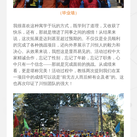
（毕业墙）
我很喜欢这种寓学于玩的方式，既学到了道理，又收获了
快乐，还有，那就是增进了同事之间的感情！从结果来
说，这次拓展是达到甚至超过预期的。不仅仅是全员顺利
的完成了各种挑战项目，还向外界展示了川恒人的毅力和
决心。从效果来说，我想这是显而易见的。活动过程中大
家精诚合作，忘记了性别，忘记了年龄，忘记了职务，心
中只有一个信念——那就是完成面前的挑战。从成绩来
看，更是堪称完美！活动过程中，教练两次提到我们在某
一项目中的成绩可以说是“前无古人而后鲜有企及者”的。这
也再次印证了川恒团队的强大！