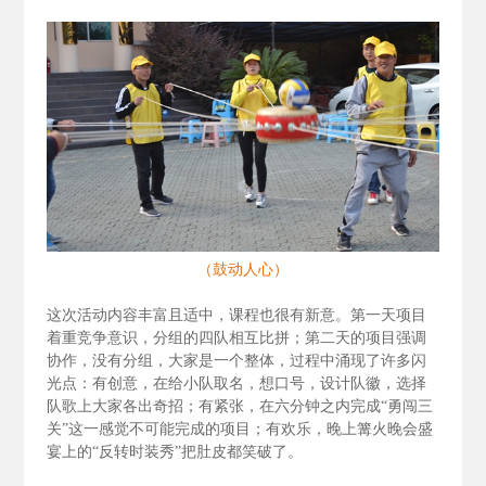
（鼓动人心）
这次活动内容丰富且适中，课程也很有新意。第一天项目
着重竞争意识，分组的四队相互比拼；第二天的项目强调
协作，没有分组，大家是一个整体，过程中涌现了许多闪
光点：有创意，在给小队取名，想口号，设计队徽，选择
队歌上大家各出奇招；有紧张，在六分钟之内完成“勇闯三
关”这一感觉不可能完成的项目；有欢乐，晚上篝火晚会盛
宴上的“反转时装秀”把肚皮都笑破了。