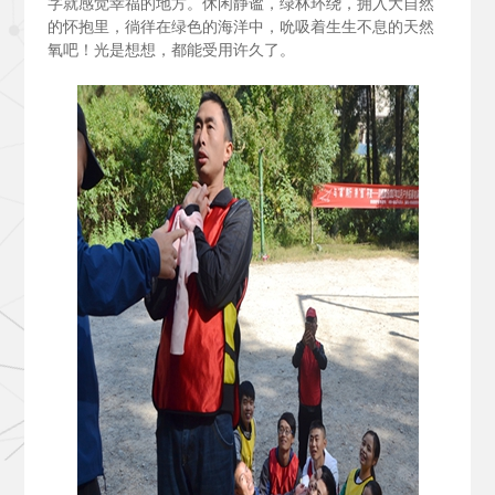
字就感觉幸福的地方。休闲静谧，绿林环绕，拥入大自然
的怀抱里，徜徉在绿色的海洋中，吮吸着生生不息的天然
氧吧！光是想想，都能受用许久了。