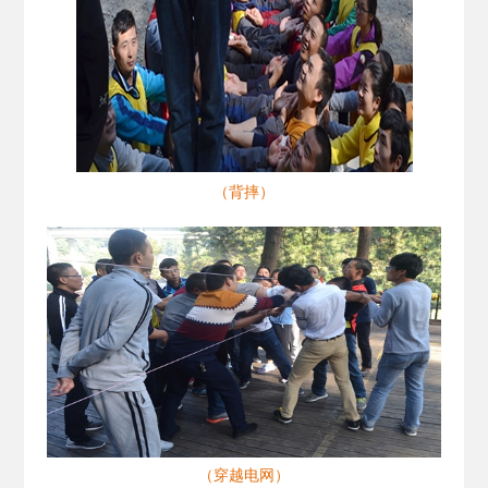
（背摔）
（穿越电网）