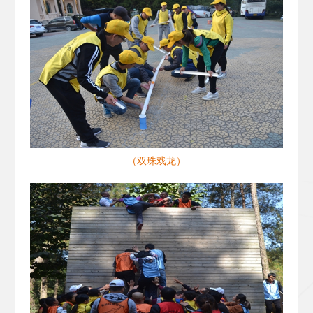
（双珠戏龙）