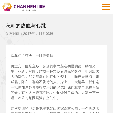
忘却的热血与心跳
发布时间：2017年，11月03日
落花辞了枝头，一叶更知秋！
再过几日便是立冬，瑟瑟的寒气凝在初晨的第一缕阳光
里，积聚，沉降，结成一粒粒泛着波光的微晶，折射出诱
人的颜色，然后消散在彩虹似的梦中......
昨夜天微凉，露
成霜，降在一群迫不及待的人儿身上。一大清早，我们这
一批参加户外素质拓展培训的兄弟姐妹们就早早地在车站
等候，有的人早饭都不吃，生怕错过了似的。大家一言一
语，欢乐的氛围荡漾在空气中。
这次培训的地点是龙里龙架山国家森林公园，一个听到名