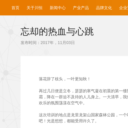
首页
关于川恒
新闻中心
产业产品
品牌文化
企业
忘却的热血与心跳
发布时间：2017年，11月03日
落花辞了枝头，一叶更知秋！
再过几日便是立冬，瑟瑟的寒气凝在初晨的第一缕阳
霜，降在一群迫不及待的人儿身上。一大清早，我
欢乐的氛围荡漾在空气中。
这次培训的地点是龙里龙架山国家森林公园，一个
吧！光是想想，都能受用许久了。