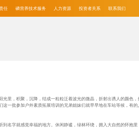
责任
磷营养技术服务
人力资源
投资者关系
联系我们
光里，积聚，沉降，结成一粒粒泛着波光的微晶，折射出诱人的颜色，然后消
们这一批参加户外素质拓展培训的兄弟姐妹们就早早地在车站等候，有的
听到名字就感觉幸福的地方。休闲静谧，绿林环绕，拥入大自然的怀抱里