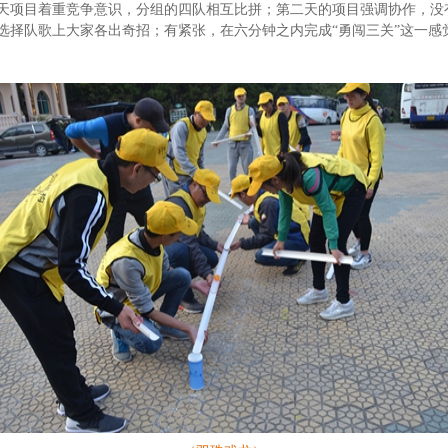
天项目着重竞争意识，分组的四队相互比拼；第二天的项目强调协作，没
选择队歌上大家各出奇招；有紧张，在六分钟之内完成“勇闯三关”这一感