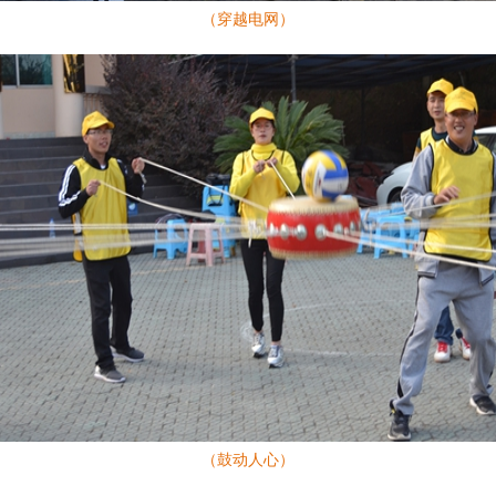
（穿越电网）
（鼓动人心）