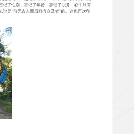
忘记了性别，忘记了年龄，忘记了职务，心中只有
说是“前无古人而后鲜有企及者”的。这也再次印