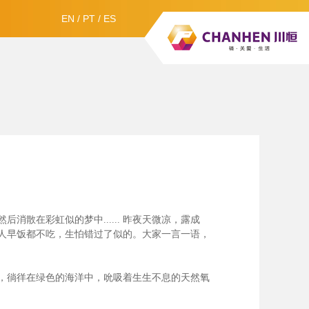
EN
/
PT
/
ES
散在彩虹似的梦中......
昨夜天微凉，露成
人早饭都不吃，生怕错过了似的。大家一言一语，
，徜徉在绿色的海洋中，吮吸着生生不息的天然氧