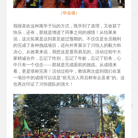
（毕业墙）
我很喜欢这种寓学于玩的方式，既学到了道理，又收获了
快乐，还有，那就是增进了同事之间的感情！从结果来
说，这次拓展是达到甚至超过预期的。不仅仅是全员顺利
的完成了各种挑战项目，还向外界展示了川恒人的毅力和
决心。从效果来说，我想这是显而易见的。活动过程中大
家精诚合作，忘记了性别，忘记了年龄，忘记了职务，心
中只有一个信念——那就是完成面前的挑战。从成绩来
看，更是堪称完美！活动过程中，教练两次提到我们在某
一项目中的成绩可以说是“前无古人而后鲜有企及者”的。这
也再次印证了川恒团队的强大！