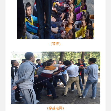
（背摔）
（穿越电网）