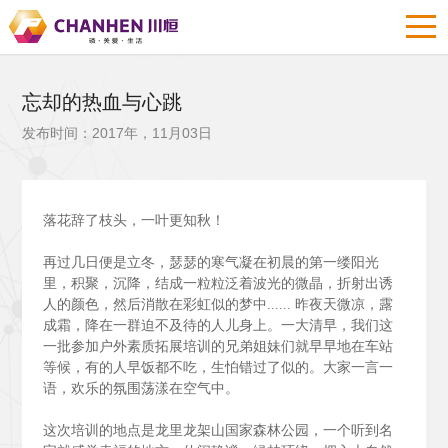
忘却的热血与心跳
发布时间：2017年，11月03日
落花辞了枝头，一叶更知秋！
再过几日便是立冬，瑟瑟的寒气凝在初晨的第一缕阳光
里，积聚，沉降，结成一粒粒泛着波光的微晶，折射出诱
人的颜色，然后消散在彩虹似的梦中......
昨夜天微凉，露
成霜，降在一群迫不及待的人儿身上。一大清早，我们这
一批参加户外素质拓展培训的兄弟姐妹们就早早地在车站
等候，有的人早饭都不吃，生怕错过了似的。大家一言一
语，欢乐的氛围荡漾在空气中。
这次培训的地点是龙里龙架山国家森林公园，一个听到名