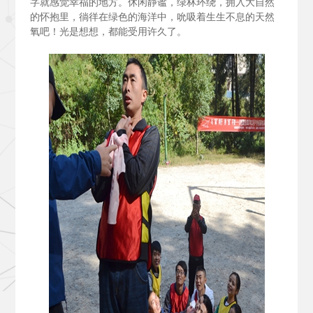
字就感觉幸福的地方。休闲静谧，绿林环绕，拥入大自然
的怀抱里，徜徉在绿色的海洋中，吮吸着生生不息的天然
氧吧！光是想想，都能受用许久了。