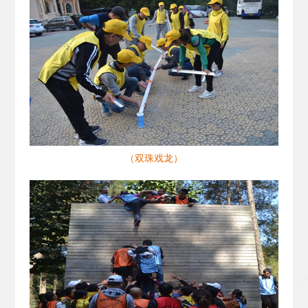
（双珠戏龙）