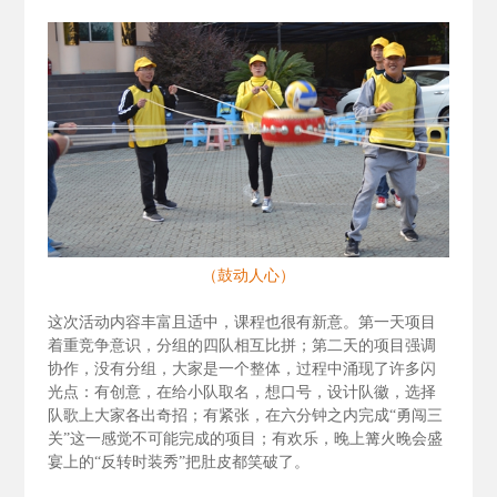
（鼓动人心）
这次活动内容丰富且适中，课程也很有新意。第一天项目
着重竞争意识，分组的四队相互比拼；第二天的项目强调
协作，没有分组，大家是一个整体，过程中涌现了许多闪
光点：有创意，在给小队取名，想口号，设计队徽，选择
队歌上大家各出奇招；有紧张，在六分钟之内完成“勇闯三
关”这一感觉不可能完成的项目；有欢乐，晚上篝火晚会盛
宴上的“反转时装秀”把肚皮都笑破了。