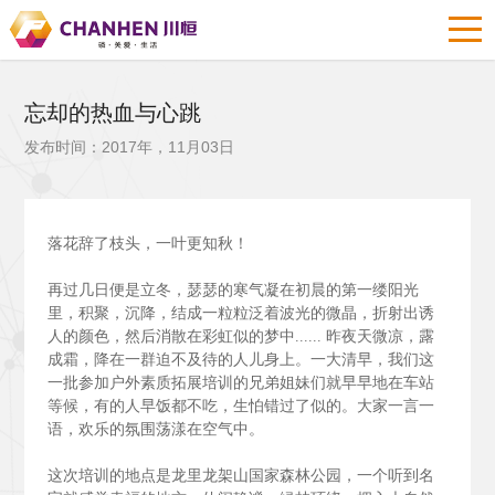
忘却的热血与心跳
发布时间：2017年，11月03日
落花辞了枝头，一叶更知秋！
再过几日便是立冬，瑟瑟的寒气凝在初晨的第一缕阳光
里，积聚，沉降，结成一粒粒泛着波光的微晶，折射出诱
人的颜色，然后消散在彩虹似的梦中......
昨夜天微凉，露
成霜，降在一群迫不及待的人儿身上。一大清早，我们这
一批参加户外素质拓展培训的兄弟姐妹们就早早地在车站
等候，有的人早饭都不吃，生怕错过了似的。大家一言一
语，欢乐的氛围荡漾在空气中。
这次培训的地点是龙里龙架山国家森林公园，一个听到名