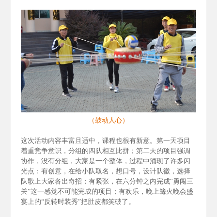
（鼓动人心）
这次活动内容丰富且适中，课程也很有新意。第一天项目
着重竞争意识，分组的四队相互比拼；第二天的项目强调
协作，没有分组，大家是一个整体，过程中涌现了许多闪
光点：有创意，在给小队取名，想口号，设计队徽，选择
队歌上大家各出奇招；有紧张，在六分钟之内完成“勇闯三
关”这一感觉不可能完成的项目；有欢乐，晚上篝火晚会盛
宴上的“反转时装秀”把肚皮都笑破了。