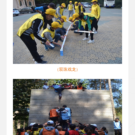
（双珠戏龙）