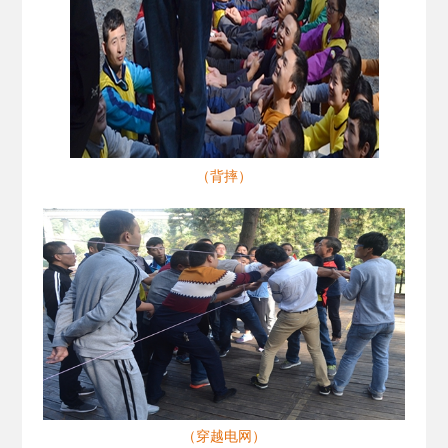
（背摔）
（穿越电网）