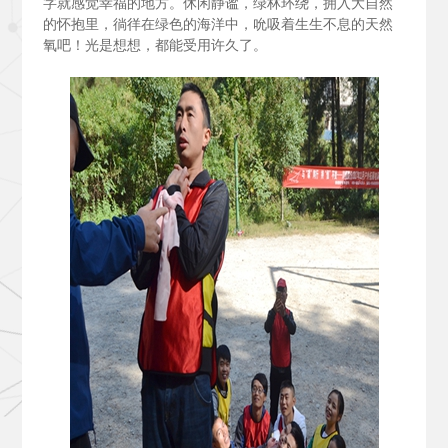
字就感觉幸福的地方。休闲静谧，绿林环绕，拥入大自然
的怀抱里，徜徉在绿色的海洋中，吮吸着生生不息的天然
氧吧！光是想想，都能受用许久了。