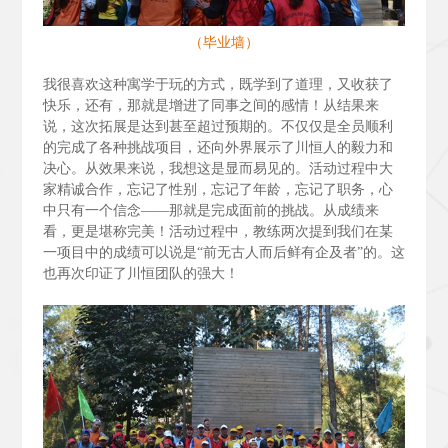
（毕业墙）
我很喜欢这种寓学于玩的方式，既学到了道理，又收获了
快乐，还有，那就是增进了同事之间的感情！从结果来
说，这次拓展是达到甚至超过预期的。不仅仅是全员顺利
的完成了各种挑战项目，还向外界展示了川恒人的毅力和
决心。从效果来说，我想这是显而易见的。活动过程中大
家精诚合作，忘记了性别，忘记了年龄，忘记了职务，心
中只有一个信念——那就是完成面前的挑战。从成绩来
看，更是堪称完美！活动过程中，教练两次提到我们在某
一项目中的成绩可以说是“前无古人而后鲜有企及者”的。这
也再次印证了川恒团队的强大！