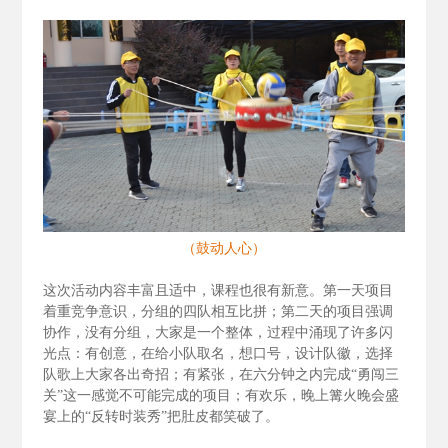
（鼓动人心）
这次活动内容丰富且适中，课程也很有新意。第一天项目
着重竞争意识，分组的四队相互比拼；第二天的项目强调
协作，没有分组，大家是一个整体，过程中涌现了许多闪
光点：有创意，在给小队取名，想口号，设计队徽，选择
队歌上大家各出奇招；有紧张，在六分钟之内完成“勇闯三
关”这一感觉不可能完成的项目；有欢乐，晚上篝火晚会盛
宴上的“反转时装秀”把肚皮都笑破了。