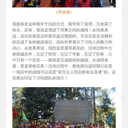
（毕业墙）
我很喜欢这种寓学于玩的方式，既学到了道理，又收获了
快乐，还有，那就是增进了同事之间的感情！从结果来
说，这次拓展是达到甚至超过预期的。不仅仅是全员顺利
的完成了各种挑战项目，还向外界展示了川恒人的毅力和
决心。从效果来说，我想这是显而易见的。活动过程中大
家精诚合作，忘记了性别，忘记了年龄，忘记了职务，心
中只有一个信念——那就是完成面前的挑战。从成绩来
看，更是堪称完美！活动过程中，教练两次提到我们在某
一项目中的成绩可以说是“前无古人而后鲜有企及者”的。这
也再次印证了川恒团队的强大！