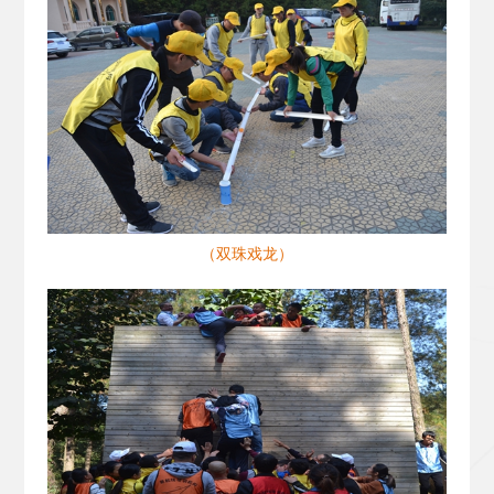
（双珠戏龙）