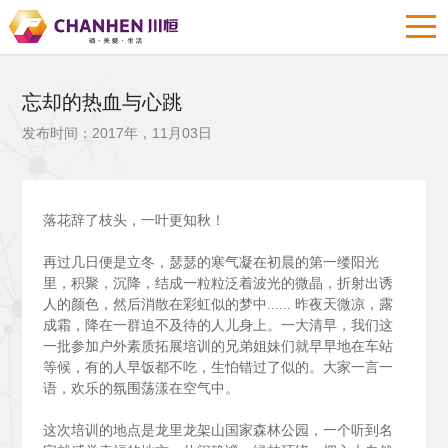
忘却的热血与心跳
发布时间：2017年，11月03日
落花辞了枝头，一叶更知秋！
再过几日便是立冬，瑟瑟的寒气凝在初晨的第一缕阳光
里，积聚，沉降，结成一粒粒泛着波光的微晶，折射出诱
人的颜色，然后消散在彩虹似的梦中......
昨夜天微凉，露
成霜，降在一群迫不及待的人儿身上。一大清早，我们这
一批参加户外素质拓展培训的兄弟姐妹们就早早地在车站
等候，有的人早饭都不吃，生怕错过了似的。大家一言一
语，欢乐的氛围荡漾在空气中。
这次培训的地点是龙里龙架山国家森林公园，一个听到名