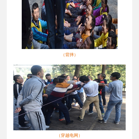
（背摔）
（穿越电网）