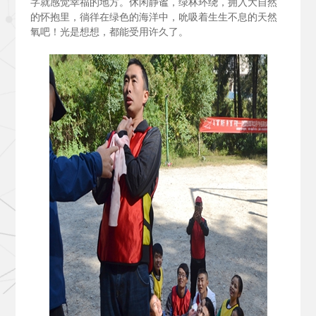
字就感觉幸福的地方。休闲静谧，绿林环绕，拥入大自然
的怀抱里，徜徉在绿色的海洋中，吮吸着生生不息的天然
氧吧！光是想想，都能受用许久了。