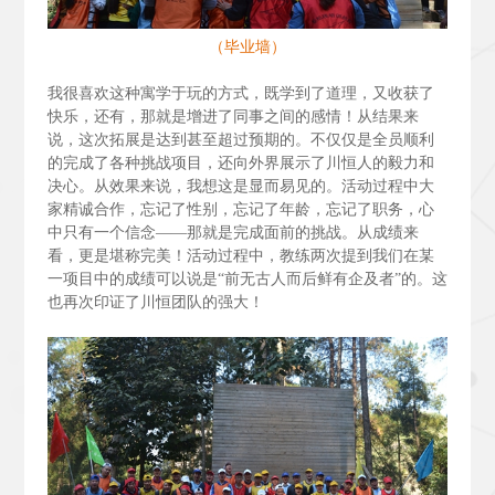
（毕业墙）
我很喜欢这种寓学于玩的方式，既学到了道理，又收获了
快乐，还有，那就是增进了同事之间的感情！从结果来
说，这次拓展是达到甚至超过预期的。不仅仅是全员顺利
的完成了各种挑战项目，还向外界展示了川恒人的毅力和
决心。从效果来说，我想这是显而易见的。活动过程中大
家精诚合作，忘记了性别，忘记了年龄，忘记了职务，心
中只有一个信念——那就是完成面前的挑战。从成绩来
看，更是堪称完美！活动过程中，教练两次提到我们在某
一项目中的成绩可以说是“前无古人而后鲜有企及者”的。这
也再次印证了川恒团队的强大！