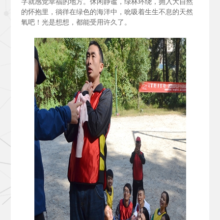
字就感觉幸福的地方。休闲静谧，绿林环绕，拥入大自然
的怀抱里，徜徉在绿色的海洋中，吮吸着生生不息的天然
氧吧！光是想想，都能受用许久了。