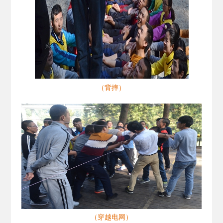
（背摔）
（穿越电网）