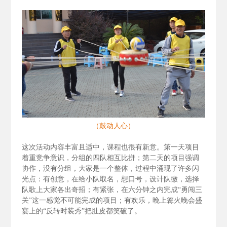
（鼓动人心）
这次活动内容丰富且适中，课程也很有新意。第一天项目
着重竞争意识，分组的四队相互比拼；第二天的项目强调
协作，没有分组，大家是一个整体，过程中涌现了许多闪
光点：有创意，在给小队取名，想口号，设计队徽，选择
队歌上大家各出奇招；有紧张，在六分钟之内完成“勇闯三
关”这一感觉不可能完成的项目；有欢乐，晚上篝火晚会盛
宴上的“反转时装秀”把肚皮都笑破了。