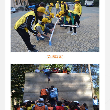
（双珠戏龙）