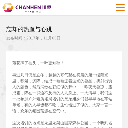
忘却的热血与心跳
发布时间：2017年，11月03日
落花辞了枝头，一叶更知秋！
再过几日便是立冬，瑟瑟的寒气凝在初晨的第一缕阳光
里，积聚，沉降，结成一粒粒泛着波光的微晶，折射出诱
人的颜色，然后消散在彩虹似的梦中......
昨夜天微凉，露
成霜，降在一群迫不及待的人儿身上。一大清早，我们这
一批参加户外素质拓展培训的兄弟姐妹们就早早地在车站
等候，有的人早饭都不吃，生怕错过了似的。大家一言一
语，欢乐的氛围荡漾在空气中。
这次培训的地点是龙里龙架山国家森林公园，一个听到名