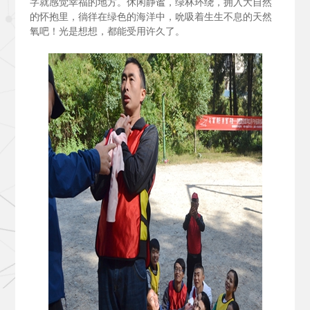
字就感觉幸福的地方。休闲静谧，绿林环绕，拥入大自然
的怀抱里，徜徉在绿色的海洋中，吮吸着生生不息的天然
氧吧！光是想想，都能受用许久了。