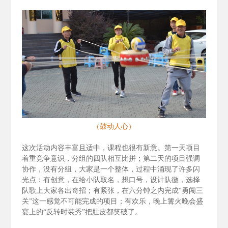
（鼓动人心）
这次活动内容丰富且适中，课程也很有新意。第一天项目
着重竞争意识，分组的四队相互比拼；第二天的项目强调
协作，没有分组，大家是一个整体，过程中涌现了许多闪
光点：有创意，在给小队取名，想口号，设计队徽，选择
队歌上大家各出奇招；有紧张，在六分钟之内完成“勇闯三
关”这一感觉不可能完成的项目；有欢乐，晚上篝火晚会盛
宴上的“反转时装秀”把肚皮都笑破了。