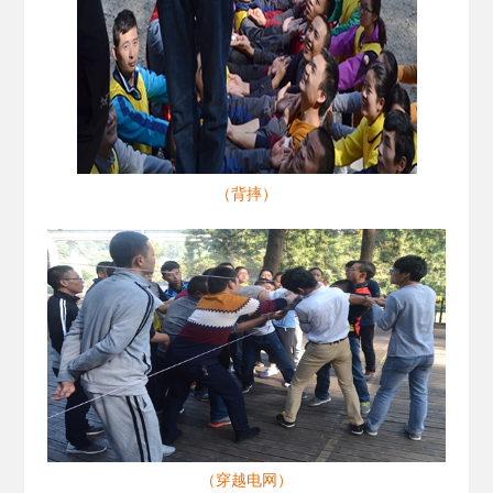
（背摔）
（穿越电网）