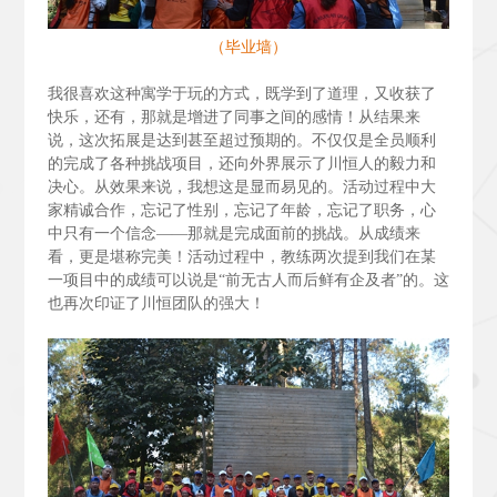
（毕业墙）
我很喜欢这种寓学于玩的方式，既学到了道理，又收获了
快乐，还有，那就是增进了同事之间的感情！从结果来
说，这次拓展是达到甚至超过预期的。不仅仅是全员顺利
的完成了各种挑战项目，还向外界展示了川恒人的毅力和
决心。从效果来说，我想这是显而易见的。活动过程中大
家精诚合作，忘记了性别，忘记了年龄，忘记了职务，心
中只有一个信念——那就是完成面前的挑战。从成绩来
看，更是堪称完美！活动过程中，教练两次提到我们在某
一项目中的成绩可以说是“前无古人而后鲜有企及者”的。这
也再次印证了川恒团队的强大！