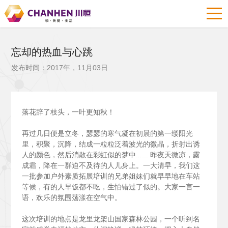
忘却的热血与心跳
发布时间：2017年，11月03日
落花辞了枝头，一叶更知秋！
再过几日便是立冬，瑟瑟的寒气凝在初晨的第一缕阳光
里，积聚，沉降，结成一粒粒泛着波光的微晶，折射出诱
人的颜色，然后消散在彩虹似的梦中......
昨夜天微凉，露
成霜，降在一群迫不及待的人儿身上。一大清早，我们这
一批参加户外素质拓展培训的兄弟姐妹们就早早地在车站
等候，有的人早饭都不吃，生怕错过了似的。大家一言一
语，欢乐的氛围荡漾在空气中。
这次培训的地点是龙里龙架山国家森林公园，一个听到名