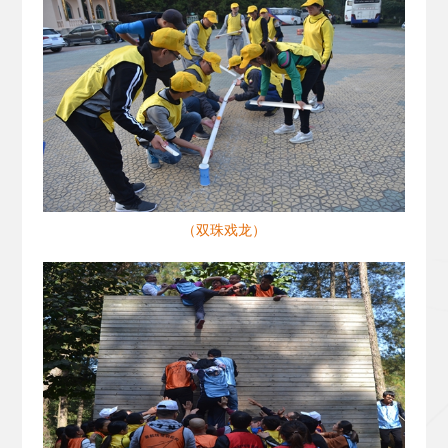
（双珠戏龙）