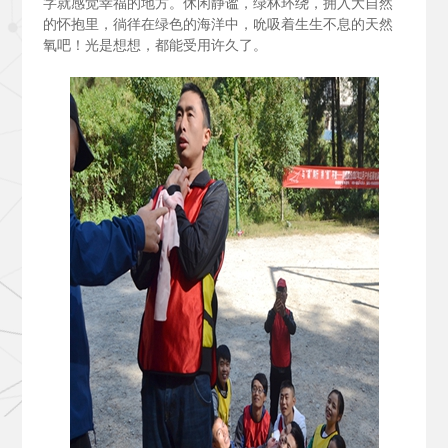
字就感觉幸福的地方。休闲静谧，绿林环绕，拥入大自然
的怀抱里，徜徉在绿色的海洋中，吮吸着生生不息的天然
氧吧！光是想想，都能受用许久了。