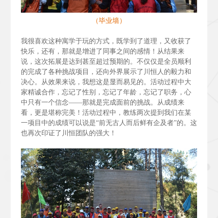
（毕业墙）
我很喜欢这种寓学于玩的方式，既学到了道理，又收获了
快乐，还有，那就是增进了同事之间的感情！从结果来
说，这次拓展是达到甚至超过预期的。不仅仅是全员顺利
的完成了各种挑战项目，还向外界展示了川恒人的毅力和
决心。从效果来说，我想这是显而易见的。活动过程中大
家精诚合作，忘记了性别，忘记了年龄，忘记了职务，心
中只有一个信念——那就是完成面前的挑战。从成绩来
看，更是堪称完美！活动过程中，教练两次提到我们在某
一项目中的成绩可以说是“前无古人而后鲜有企及者”的。这
也再次印证了川恒团队的强大！