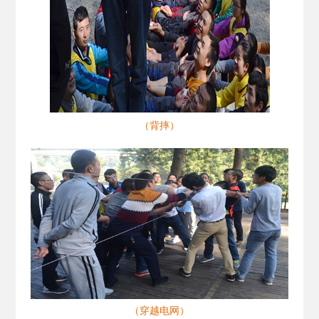
（背摔）
（穿越电网）