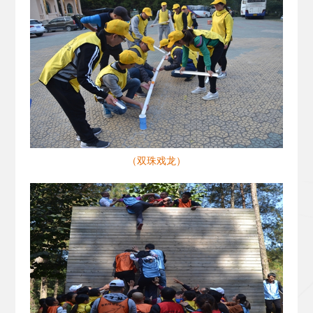
（双珠戏龙）