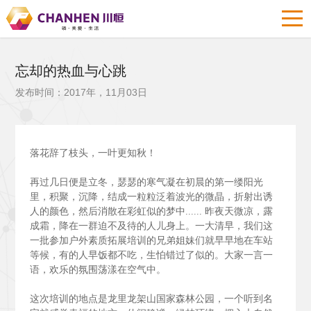
忘却的热血与心跳
发布时间：2017年，11月03日
落花辞了枝头，一叶更知秋！
再过几日便是立冬，瑟瑟的寒气凝在初晨的第一缕阳光
里，积聚，沉降，结成一粒粒泛着波光的微晶，折射出诱
人的颜色，然后消散在彩虹似的梦中......
昨夜天微凉，露
成霜，降在一群迫不及待的人儿身上。一大清早，我们这
一批参加户外素质拓展培训的兄弟姐妹们就早早地在车站
等候，有的人早饭都不吃，生怕错过了似的。大家一言一
语，欢乐的氛围荡漾在空气中。
这次培训的地点是龙里龙架山国家森林公园，一个听到名