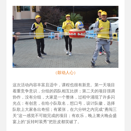
（鼓动人心）
这次活动内容丰富且适中，课程也很有新意。第一天项目
着重竞争意识，分组的四队相互比拼；第二天的项目强调
协作，没有分组，大家是一个整体，过程中涌现了许多闪
光点：有创意，在给小队取名，想口号，设计队徽，选择
队歌上大家各出奇招；有紧张，在六分钟之内完成“勇闯三
关”这一感觉不可能完成的项目；有欢乐，晚上篝火晚会盛
宴上的“反转时装秀”把肚皮都笑破了。