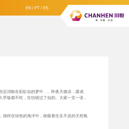
EN
/
PT
/
ES
散在彩虹似的梦中......
昨夜天微凉，露成
人早饭都不吃，生怕错过了似的。大家一言一语，
，徜徉在绿色的海洋中，吮吸着生生不息的天然氧