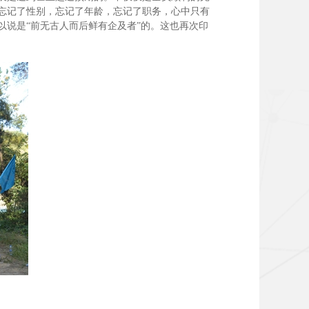
忘记了性别，忘记了年龄，忘记了职务，心中只有
说是“前无古人而后鲜有企及者”的。这也再次印