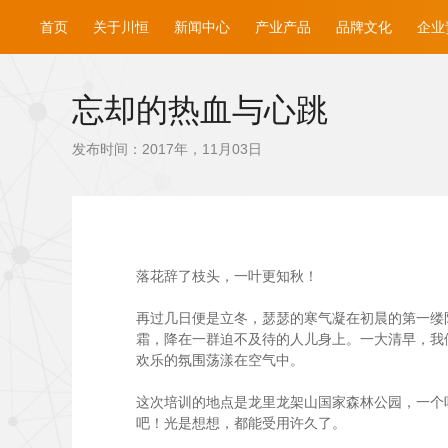
首页
关于川恒
新闻中心
产业产品
品牌文化
企业
忘却的热血与心跳
发布时间：2017年，11月03日
落花辞了枝头，一叶更知秋！
再过几日便是立冬，瑟瑟的寒气凝在初晨的第一缕阳
霜，降在一群迫不及待的人儿身上。一大清早，我
欢乐的氛围荡漾在空气中。
这次培训的地点是龙里龙架山国家森林公园，一个
吧！光是想想，都能受用许久了。