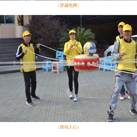
（穿越电网）
（鼓动人心）