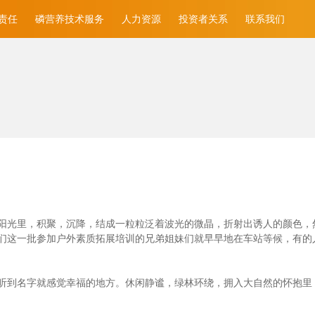
责任
磷营养技术服务
人力资源
投资者关系
联系我们
光里，积聚，沉降，结成一粒粒泛着波光的微晶，折射出诱人的颜色，然后消
们这一批参加户外素质拓展培训的兄弟姐妹们就早早地在车站等候，有的
听到名字就感觉幸福的地方。休闲静谧，绿林环绕，拥入大自然的怀抱里