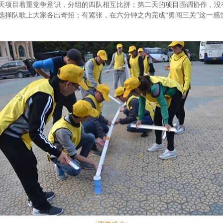
天项目着重竞争意识，分组的四队相互比拼；第二天的项目强调协作，没
选择队歌上大家各出奇招；有紧张，在六分钟之内完成“勇闯三关”这一感