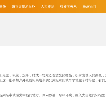
责任
磷营养技术服务
人力资源
投资者关系
联系我们
光里，积聚，沉降，结成一粒粒泛着波光的微晶，折射出诱人的颜色，然后消
们这一批参加户外素质拓展培训的兄弟姐妹们就早早地在车站等候，有的
听到名字就感觉幸福的地方。休闲静谧，绿林环绕，拥入大自然的怀抱里