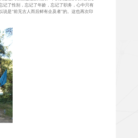
忘记了性别，忘记了年龄，忘记了职务，心中只有
说是“前无古人而后鲜有企及者”的。这也再次印