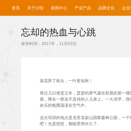
首页
关于川恒
新闻中心
产业产品
品牌文化
企业
忘却的热血与心跳
发布时间：2017年，11月03日
落花辞了枝头，一叶更知秋！
再过几日便是立冬，瑟瑟的寒气凝在初晨的第一缕阳
霜，降在一群迫不及待的人儿身上。一大清早，我
欢乐的氛围荡漾在空气中。
这次培训的地点是龙里龙架山国家森林公园，一个
吧！光是想想，都能受用许久了。