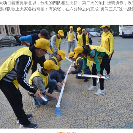
天项目着重竞争意识，分组的四队相互比拼；第二天的项目强调协作，没
选择队歌上大家各出奇招；有紧张，在六分钟之内完成“勇闯三关”这一感