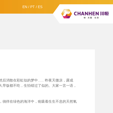
EN
/
PT
/
ES
散在彩虹似的梦中......
昨夜天微凉，露成
人早饭都不吃，生怕错过了似的。大家一言一语，
，徜徉在绿色的海洋中，吮吸着生生不息的天然氧