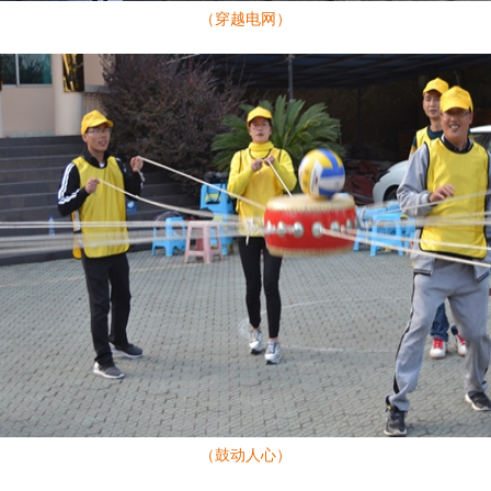
（穿越电网）
（鼓动人心）