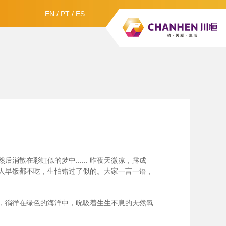
EN
/
PT
/
ES
散在彩虹似的梦中......
昨夜天微凉，露成
人早饭都不吃，生怕错过了似的。大家一言一语，
，徜徉在绿色的海洋中，吮吸着生生不息的天然氧