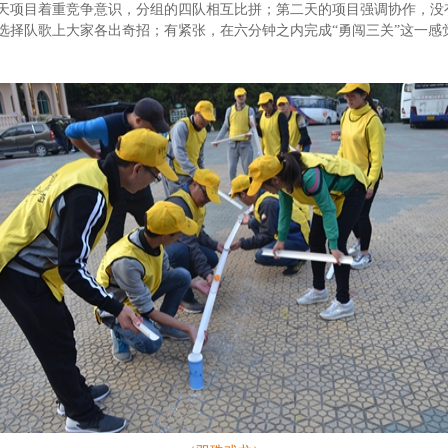
天项目着重竞争意识，分组的四队相互比拼；第二天的项目强调协作，没
选择队歌上大家各出奇招；有紧张，在六分钟之内完成“勇闯三关”这一感