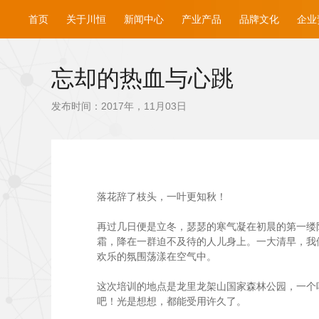
首页
关于川恒
新闻中心
产业产品
品牌文化
企业
忘却的热血与心跳
发布时间：2017年，11月03日
落花辞了枝头，一叶更知秋！
再过几日便是立冬，瑟瑟的寒气凝在初晨的第一缕阳
霜，降在一群迫不及待的人儿身上。一大清早，我
欢乐的氛围荡漾在空气中。
这次培训的地点是龙里龙架山国家森林公园，一个
吧！光是想想，都能受用许久了。