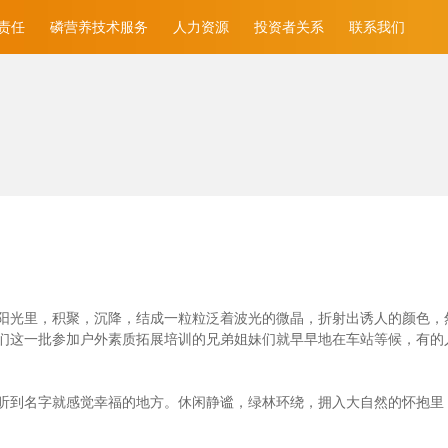
责任
磷营养技术服务
人力资源
投资者关系
联系我们
光里，积聚，沉降，结成一粒粒泛着波光的微晶，折射出诱人的颜色，然后消
们这一批参加户外素质拓展培训的兄弟姐妹们就早早地在车站等候，有的
听到名字就感觉幸福的地方。休闲静谧，绿林环绕，拥入大自然的怀抱里