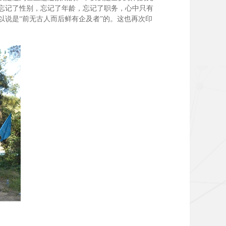
忘记了性别，忘记了年龄，忘记了职务，心中只有
说是“前无古人而后鲜有企及者”的。这也再次印