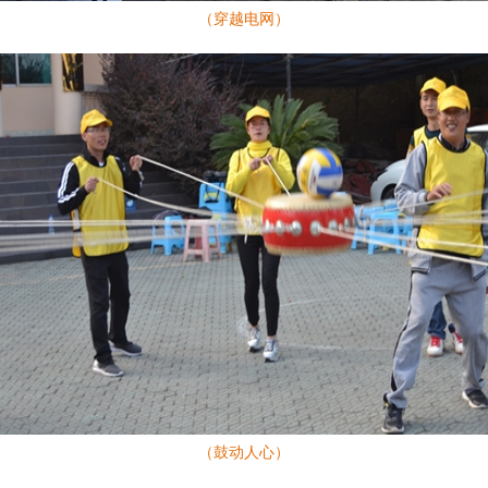
（穿越电网）
（鼓动人心）