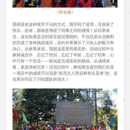
（毕业墙）
我很喜欢这种寓学于玩的方式，既学到了道理，又收获了
快乐，还有，那就是增进了同事之间的感情！从结果来
说，这次拓展是达到甚至超过预期的。不仅仅是全员顺利
的完成了各种挑战项目，还向外界展示了川恒人的毅力和
决心。从效果来说，我想这是显而易见的。活动过程中大
家精诚合作，忘记了性别，忘记了年龄，忘记了职务，心
中只有一个信念——那就是完成面前的挑战。从成绩来
看，更是堪称完美！活动过程中，教练两次提到我们在某
一项目中的成绩可以说是“前无古人而后鲜有企及者”的。这
也再次印证了川恒团队的强大！