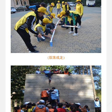
（双珠戏龙）