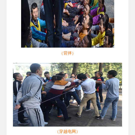
（背摔）
（穿越电网）