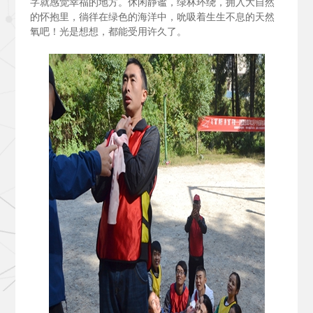
字就感觉幸福的地方。休闲静谧，绿林环绕，拥入大自然
的怀抱里，徜徉在绿色的海洋中，吮吸着生生不息的天然
氧吧！光是想想，都能受用许久了。