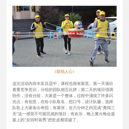
（鼓动人心）
这次活动内容丰富且适中，课程也很有新意。第一天项目
着重竞争意识，分组的四队相互比拼；第二天的项目强调
协作，没有分组，大家是一个整体，过程中涌现了许多闪
光点：有创意，在给小队取名，想口号，设计队徽，选择
队歌上大家各出奇招；有紧张，在六分钟之内完成“勇闯三
关”这一感觉不可能完成的项目；有欢乐，晚上篝火晚会盛
宴上的“反转时装秀”把肚皮都笑破了。