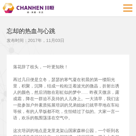
忘却的热血与心跳
发布时间：2017年，11月03日
落花辞了枝头，一叶更知秋！
再过几日便是立冬，瑟瑟的寒气凝在初晨的第一缕阳光
里，积聚，沉降，结成一粒粒泛着波光的微晶，折射出诱
人的颜色，然后消散在彩虹似的梦中......
昨夜天微凉，露
成霜，降在一群迫不及待的人儿身上。一大清早，我们这
一批参加户外素质拓展培训的兄弟姐妹们就早早地在车站
等候，有的人早饭都不吃，生怕错过了似的。大家一言一
语，欢乐的氛围荡漾在空气中。
这次培训的地点是龙里龙架山国家森林公园，一个听到名