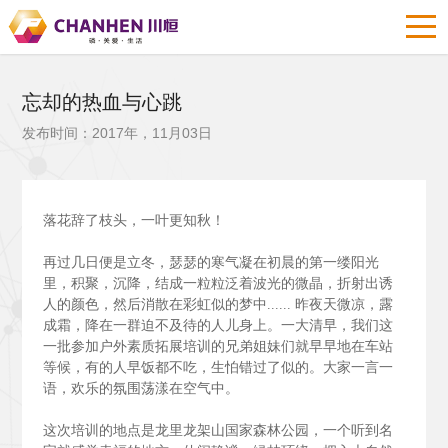
忘却的热血与心跳
发布时间：2017年，11月03日
落花辞了枝头，一叶更知秋！
再过几日便是立冬，瑟瑟的寒气凝在初晨的第一缕阳光
里，积聚，沉降，结成一粒粒泛着波光的微晶，折射出诱
人的颜色，然后消散在彩虹似的梦中......
昨夜天微凉，露
成霜，降在一群迫不及待的人儿身上。一大清早，我们这
一批参加户外素质拓展培训的兄弟姐妹们就早早地在车站
等候，有的人早饭都不吃，生怕错过了似的。大家一言一
语，欢乐的氛围荡漾在空气中。
这次培训的地点是龙里龙架山国家森林公园，一个听到名