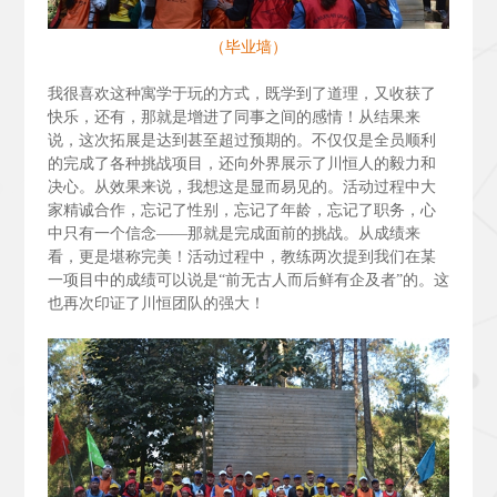
（毕业墙）
我很喜欢这种寓学于玩的方式，既学到了道理，又收获了
快乐，还有，那就是增进了同事之间的感情！从结果来
说，这次拓展是达到甚至超过预期的。不仅仅是全员顺利
的完成了各种挑战项目，还向外界展示了川恒人的毅力和
决心。从效果来说，我想这是显而易见的。活动过程中大
家精诚合作，忘记了性别，忘记了年龄，忘记了职务，心
中只有一个信念——那就是完成面前的挑战。从成绩来
看，更是堪称完美！活动过程中，教练两次提到我们在某
一项目中的成绩可以说是“前无古人而后鲜有企及者”的。这
也再次印证了川恒团队的强大！