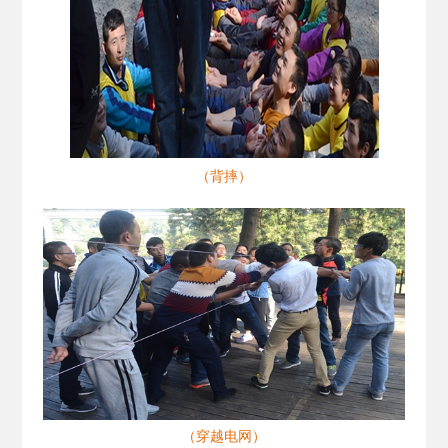
（背摔）
（穿越电网）