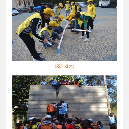
（双珠戏龙）