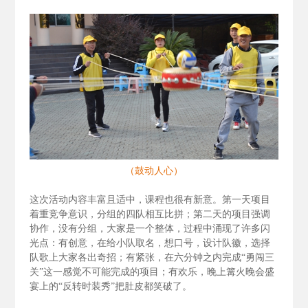
（鼓动人心）
这次活动内容丰富且适中，课程也很有新意。第一天项目
着重竞争意识，分组的四队相互比拼；第二天的项目强调
协作，没有分组，大家是一个整体，过程中涌现了许多闪
光点：有创意，在给小队取名，想口号，设计队徽，选择
队歌上大家各出奇招；有紧张，在六分钟之内完成“勇闯三
关”这一感觉不可能完成的项目；有欢乐，晚上篝火晚会盛
宴上的“反转时装秀”把肚皮都笑破了。