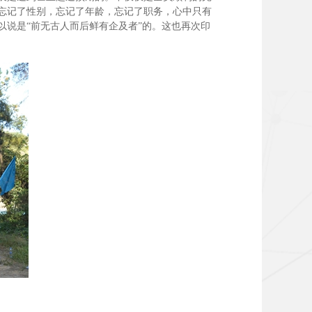
忘记了性别，忘记了年龄，忘记了职务，心中只有
说是“前无古人而后鲜有企及者”的。这也再次印