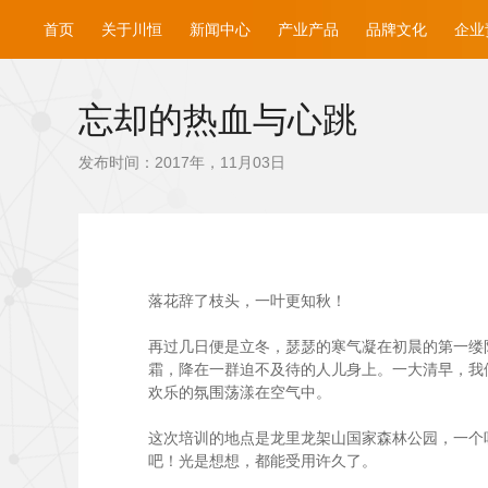
首页
关于川恒
新闻中心
产业产品
品牌文化
企业
忘却的热血与心跳
发布时间：2017年，11月03日
落花辞了枝头，一叶更知秋！
再过几日便是立冬，瑟瑟的寒气凝在初晨的第一缕阳
霜，降在一群迫不及待的人儿身上。一大清早，我
欢乐的氛围荡漾在空气中。
这次培训的地点是龙里龙架山国家森林公园，一个
吧！光是想想，都能受用许久了。