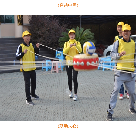
（穿越电网）
（鼓动人心）