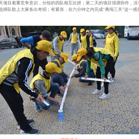
天项目着重竞争意识，分组的四队相互比拼；第二天的项目强调协作，没
选择队歌上大家各出奇招；有紧张，在六分钟之内完成“勇闯三关”这一感