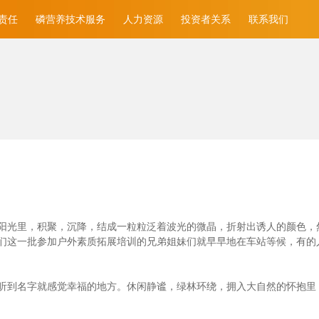
责任
磷营养技术服务
人力资源
投资者关系
联系我们
光里，积聚，沉降，结成一粒粒泛着波光的微晶，折射出诱人的颜色，然后消
们这一批参加户外素质拓展培训的兄弟姐妹们就早早地在车站等候，有的
听到名字就感觉幸福的地方。休闲静谧，绿林环绕，拥入大自然的怀抱里