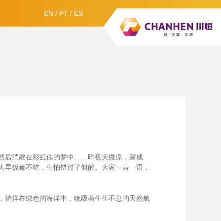
EN
/
PT
/
ES
散在彩虹似的梦中......
昨夜天微凉，露成
人早饭都不吃，生怕错过了似的。大家一言一语，
，徜徉在绿色的海洋中，吮吸着生生不息的天然氧