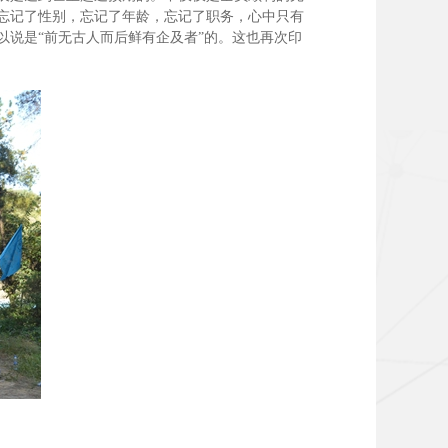
忘记了性别，忘记了年龄，忘记了职务，心中只有
说是“前无古人而后鲜有企及者”的。这也再次印