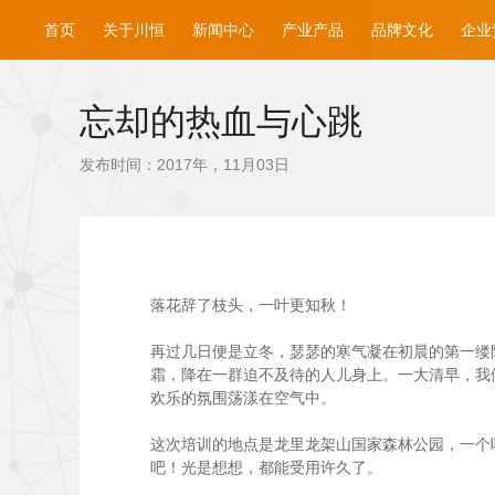
首页
关于川恒
新闻中心
产业产品
品牌文化
企业
忘却的热血与心跳
发布时间：2017年，11月03日
落花辞了枝头，一叶更知秋！
再过几日便是立冬，瑟瑟的寒气凝在初晨的第一缕阳
霜，降在一群迫不及待的人儿身上。一大清早，我
欢乐的氛围荡漾在空气中。
这次培训的地点是龙里龙架山国家森林公园，一个
吧！光是想想，都能受用许久了。