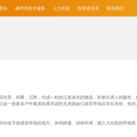
责任
磷营养技术服务
人力资源
投资者关系
联系我们
光里，积聚，沉降，结成一粒粒泛着波光的微晶，折射出诱人的颜色，然后消
们这一批参加户外素质拓展培训的兄弟姐妹们就早早地在车站等候，有的
听到名字就感觉幸福的地方。休闲静谧，绿林环绕，拥入大自然的怀抱里