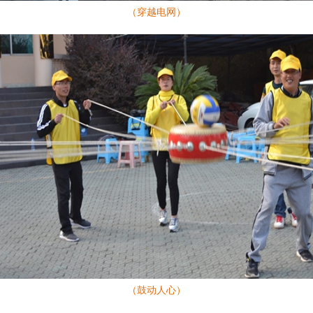
（穿越电网）
（鼓动人心）