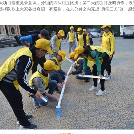
天项目着重竞争意识，分组的四队相互比拼；第二天的项目强调协作，没
选择队歌上大家各出奇招；有紧张，在六分钟之内完成“勇闯三关”这一感