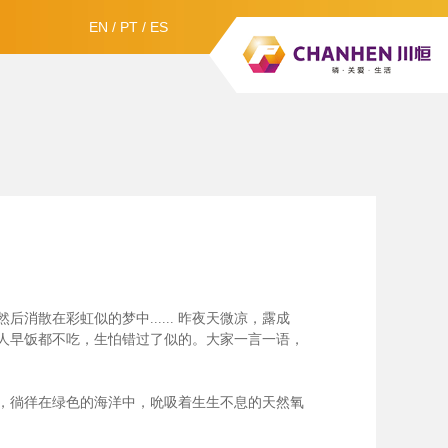
EN
/
PT
/
ES
散在彩虹似的梦中......
昨夜天微凉，露成
人早饭都不吃，生怕错过了似的。大家一言一语，
，徜徉在绿色的海洋中，吮吸着生生不息的天然氧