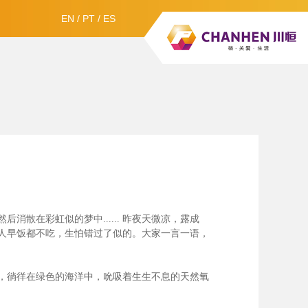
EN
/
PT
/
ES
散在彩虹似的梦中......
昨夜天微凉，露成
人早饭都不吃，生怕错过了似的。大家一言一语，
，徜徉在绿色的海洋中，吮吸着生生不息的天然氧