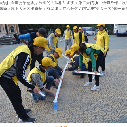
天项目着重竞争意识，分组的四队相互比拼；第二天的项目强调协作，没
选择队歌上大家各出奇招；有紧张，在六分钟之内完成“勇闯三关”这一感