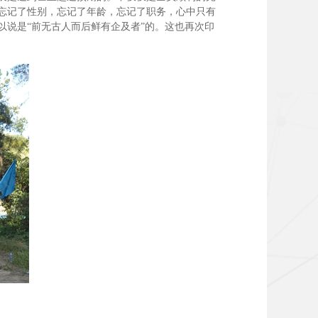
忘记了性别，忘记了年龄，忘记了职务，心中只有
说是“前无古人而后鲜有企及者”的。这也再次印