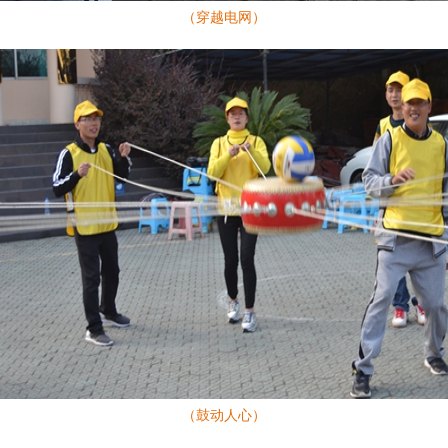
（穿越电网）
（鼓动人心）