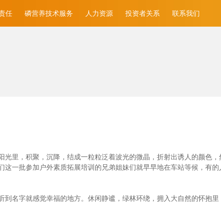
责任
磷营养技术服务
人力资源
投资者关系
联系我们
光里，积聚，沉降，结成一粒粒泛着波光的微晶，折射出诱人的颜色，然后消
们这一批参加户外素质拓展培训的兄弟姐妹们就早早地在车站等候，有的
听到名字就感觉幸福的地方。休闲静谧，绿林环绕，拥入大自然的怀抱里