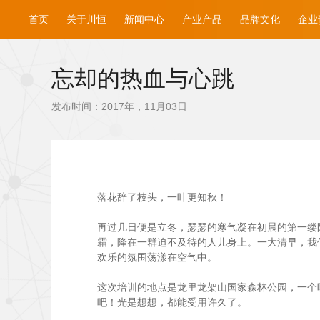
首页
关于川恒
新闻中心
产业产品
品牌文化
企业
忘却的热血与心跳
发布时间：2017年，11月03日
落花辞了枝头，一叶更知秋！
再过几日便是立冬，瑟瑟的寒气凝在初晨的第一缕阳
霜，降在一群迫不及待的人儿身上。一大清早，我
欢乐的氛围荡漾在空气中。
这次培训的地点是龙里龙架山国家森林公园，一个
吧！光是想想，都能受用许久了。