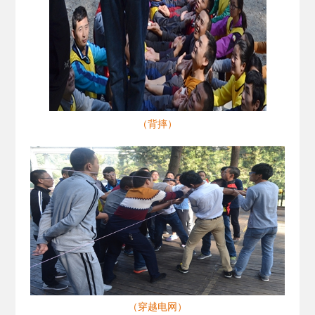
（背摔）
（穿越电网）