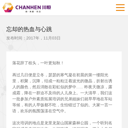
忘却的热血与心跳
发布时间：2017年，11月03日
落花辞了枝头，一叶更知秋！
再过几日便是立冬，瑟瑟的寒气凝在初晨的第一缕阳光
里，积聚，沉降，结成一粒粒泛着波光的微晶，折射出诱
人的颜色，然后消散在彩虹似的梦中......
昨夜天微凉，露
成霜，降在一群迫不及待的人儿身上。一大清早，我们这
一批参加户外素质拓展培训的兄弟姐妹们就早早地在车站
等候，有的人早饭都不吃，生怕错过了似的。大家一言一
语，欢乐的氛围荡漾在空气中。
这次培训的地点是龙里龙架山国家森林公园，一个听到名