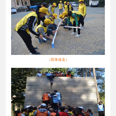
（双珠戏龙）