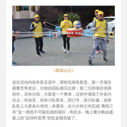
（鼓动人心）
这次活动内容丰富且适中，课程也很有新意。第一天项目
着重竞争意识，分组的四队相互比拼；第二天的项目强调
协作，没有分组，大家是一个整体，过程中涌现了许多闪
光点：有创意，在给小队取名，想口号，设计队徽，选择
队歌上大家各出奇招；有紧张，在六分钟之内完成“勇闯三
关”这一感觉不可能完成的项目；有欢乐，晚上篝火晚会盛
宴上的“反转时装秀”把肚皮都笑破了。