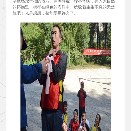
字就感觉幸福的地方。休闲静谧，绿林环绕，拥入大自然
的怀抱里，徜徉在绿色的海洋中，吮吸着生生不息的天然
氧吧！光是想想，都能受用许久了。