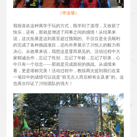
（毕业墙）
我很喜欢这种寓学于玩的方式，既学到了道理，又收获了
快乐，还有，那就是增进了同事之间的感情！从结果来
说，这次拓展是达到甚至超过预期的。不仅仅是全员顺利
的完成了各种挑战项目，还向外界展示了川恒人的毅力和
决心。从效果来说，我想这是显而易见的。活动过程中大
家精诚合作，忘记了性别，忘记了年龄，忘记了职务，心
中只有一个信念——那就是完成面前的挑战。从成绩来
看，更是堪称完美！活动过程中，教练两次提到我们在某
一项目中的成绩可以说是“前无古人而后鲜有企及者”的。这
也再次印证了川恒团队的强大！