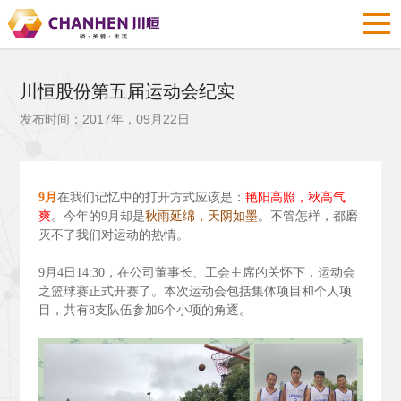
川恒股份第五届运动会纪实
发布时间：2017年，09月22日
9
月
在我们记忆中的打开方式应该是：
艳阳高照，秋高气
爽
。今年的9
月却是
秋雨延绵，天阴如墨
。不管怎样，都磨
灭不了我们对运动的热情。
9
月4
日14:30
，在公司董事长、工会主席的关怀下，运动会
之篮球赛正式开赛了。本次运动会包括集体项目和个人项
目，共有8
支队伍参加6
个小项的角逐。