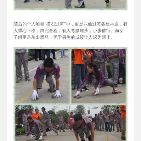
随后的个人项目“摸石过河”中，更是八仙过海各显神通，有
人重心下移，蹲完全程，有人弯腰埋头，小步前行。而女
子组更是杀出黑马，优于男生的成绩让人叹为观止。