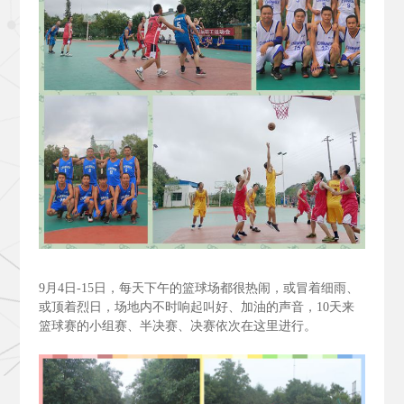
9
月4
日-15
日，每天下午的篮球场都很热闹，或冒着细雨、
或顶着烈日，场地内不时响起叫好、加油的声音，10
天来
篮球赛的小组赛、半决赛、决赛依次在这里进行。