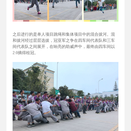
之后进行的是单人项目跳绳和集体项目中的混合拔河。混
和拔河经过层层选拔，冠亚军之争在四车间代表队和三车
间代表队之间展开，在响亮的助威声中，最终由四车间以
2:0
摘得桂冠。