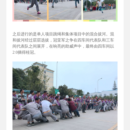
之后进行的是单人项目跳绳和集体项目中的混合拔河。混
和拔河经过层层选拔，冠亚军之争在四车间代表队和三车
间代表队之间展开，在响亮的助威声中，最终由四车间以
2:0
摘得桂冠。