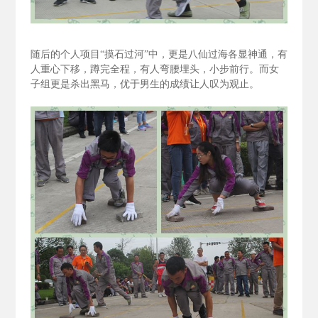
随后的个人项目“摸石过河”中，更是八仙过海各显神通，有
人重心下移，蹲完全程，有人弯腰埋头，小步前行。而女
子组更是杀出黑马，优于男生的成绩让人叹为观止。