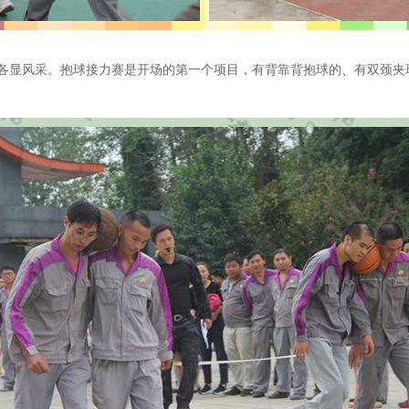
各显风采。抱球接力赛是开场的第一个项目，有背靠背抱球的、有双颈夹