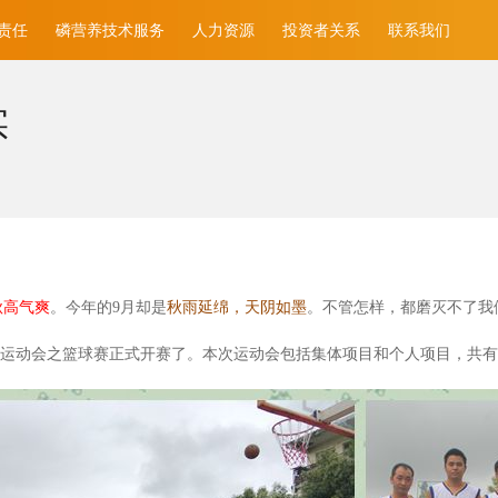
责任
磷营养技术服务
人力资源
投资者关系
联系我们
实
秋高气爽
。今年的9
月却是
秋雨延绵，天阴如墨
。不管怎样，都磨灭不了我
运动会之篮球赛正式开赛了。本次运动会包括集体项目和个人项目，共有