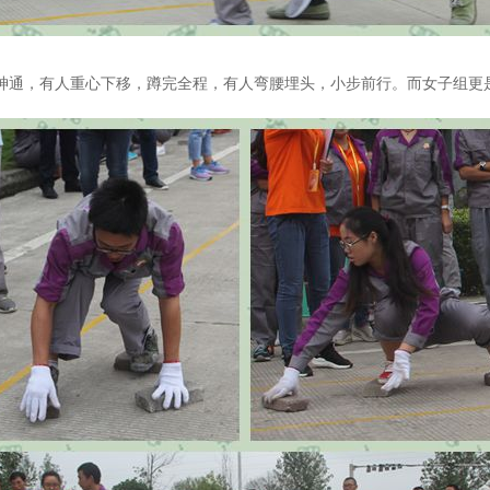
显神通，有人重心下移，蹲完全程，有人弯腰埋头，小步前行。而女子组更