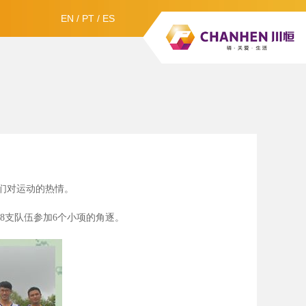
EN
/
PT
/
ES
们对运动的热情。
8
支队伍参加6
个小项的角逐。