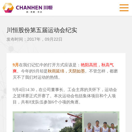
川恒股份第五届运动会纪实
发布时间：2017年，09月22日
9
月
在我们记忆中的打开方式应该是：
艳阳高照，秋高气
爽
。今年的9
月却是
秋雨延绵，天阴如墨
。不管怎样，都磨
灭不了我们对运动的热情。
9
月4
日14:30
，在公司董事长、工会主席的关怀下，运动会
之篮球赛正式开赛了。本次运动会包括集体项目和个人项
目，共有8
支队伍参加6
个小项的角逐。