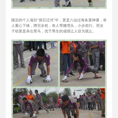
随后的个人项目“摸石过河”中，更是八仙过海各显神通，有
人重心下移，蹲完全程，有人弯腰埋头，小步前行。而女
子组更是杀出黑马，优于男生的成绩让人叹为观止。