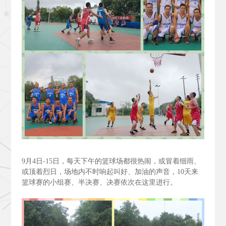
9
月4
日-15
日，每天下午的篮球场都很热闹，或冒着细雨、
或顶着烈日，场地内不时响起叫好、加油的声音，10
天来
篮球赛的小组赛、半决赛、决赛依次在这里进行。