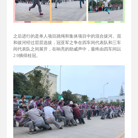
之后进行的是单人项目跳绳和集体项目中的混合拔河。混
和拔河经过层层选拔，冠亚军之争在四车间代表队和三车
间代表队之间展开，在响亮的助威声中，最终由四车间以
2:0
摘得桂冠。