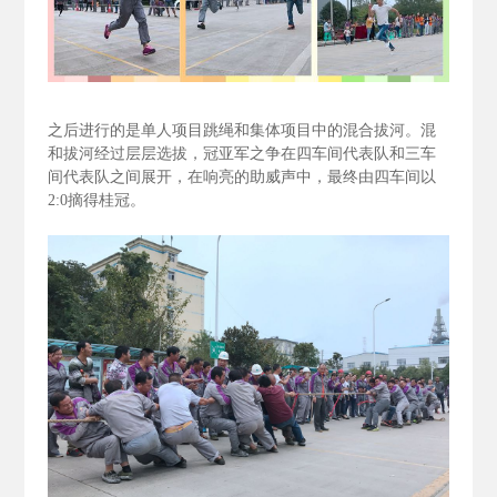
之后进行的是单人项目跳绳和集体项目中的混合拔河。混
和拔河经过层层选拔，冠亚军之争在四车间代表队和三车
间代表队之间展开，在响亮的助威声中，最终由四车间以
2:0
摘得桂冠。