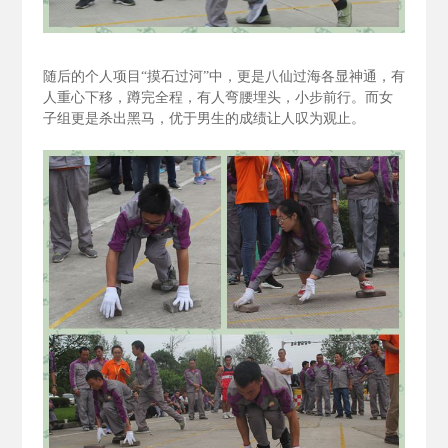
随后的个人项目“摸石过河”中，更是八仙过海各显神通，有
人重心下移，蹲完全程，有人弯腰埋头，小步前行。而女
子组更是杀出黑马，优于男生的成绩让人叹为观止。