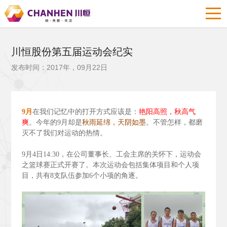
川恒股份第五届运动会纪实
发布时间：2017年，09月22日
9
月
在我们记忆中的打开方式应该是：
艳阳高照，秋高气
爽
。今年的9
月却是
秋雨延绵，天阴如墨
。不管怎样，都磨
灭不了我们对运动的热情。
9
月4
日14:30
，在公司董事长、工会主席的关怀下，运动会
之篮球赛正式开赛了。本次运动会包括集体项目和个人项
目，共有8
支队伍参加6
个小项的角逐。