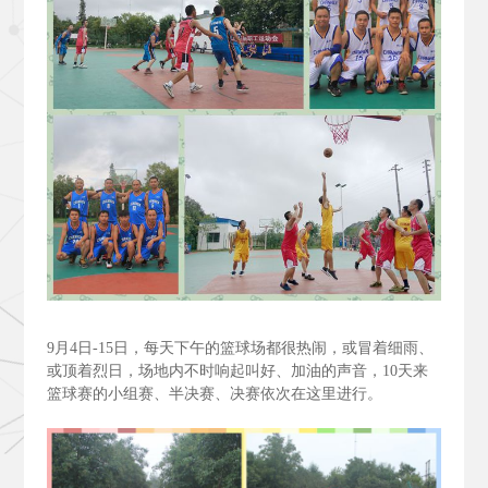
9
月4
日-15
日，每天下午的篮球场都很热闹，或冒着细雨、
或顶着烈日，场地内不时响起叫好、加油的声音，10
天来
篮球赛的小组赛、半决赛、决赛依次在这里进行。