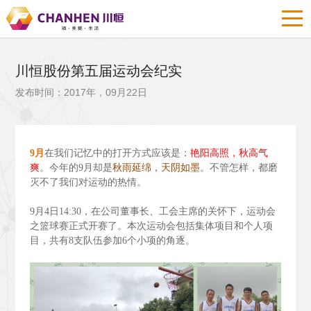
川恒股份第五届运动会纪实
发布时间：2017年，09月22日
9
月
在我们记忆中的打开方式应该是：
艳阳高照，秋高气
爽
。今年的9
月却是
秋雨延绵，天阴如墨
。不管怎样，都磨
灭不了我们对运动的热情。
9
月4
日14:30
，在公司董事长、工会主席的关怀下，运动会
之篮球赛正式开赛了。本次运动会包括集体项目和个人项
目，共有8
支队伍参加6
个小项的角逐。