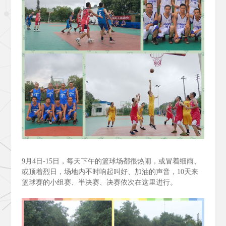
9
月4
日-15
日，每天下午的篮球场都很热闹，或冒着细雨、
或顶着烈日，场地内不时响起叫好、加油的声音，10
天来
篮球赛的小组赛、半决赛、决赛依次在这里进行。