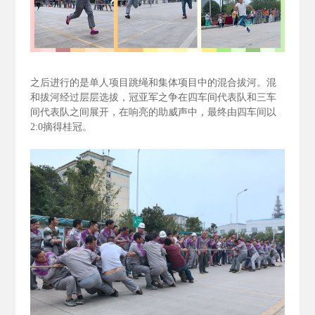
之后进行的是单人项目跳绳和集体项目中的混合拔河。混
和拔河经过层层选拔，冠亚军之争在四车间代表队和三车
间代表队之间展开，在响亮的助威声中，最终由四车间以
2:0
摘得桂冠。