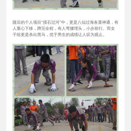
随后的个人项目“摸石过河”中，更是八仙过海各显神通，有
人重心下移，蹲完全程，有人弯腰埋头，小步前行。而女
子组更是杀出黑马，优于男生的成绩让人叹为观止。