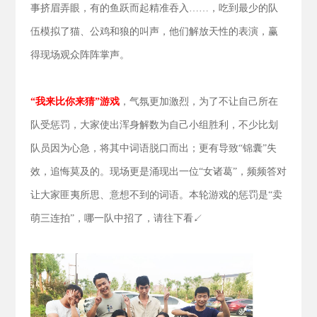
事挤眉弄眼，有的鱼跃而起精准吞入……，吃到最少的队
伍模拟了猫、公鸡和狼的叫声，他们解放天性的表演，赢
得现场观众阵阵掌声。
“我来比你来猜”游戏
，气氛更加激烈，为了不让自己所在
队受惩罚，大家使出浑身解数为自己小组胜利，不少比划
队员因为心急，将其中词语脱口而出；更有导致“锦囊”失
效，追悔莫及的。现场更是涌现出一位“女诸葛”，频频答对
让大家匪夷所思、意想不到的词语。本轮游戏的惩罚是“卖
萌三连拍”，哪一队中招了，请往下看↙