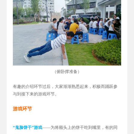
（
）
俯卧撑准备
有趣的介绍环节过后，大家渐渐熟悉起来，积极而踊跃参
与到接下来的游戏环节。
游戏环节
“鬼脸饼干”游戏
——为将额头上的饼干吃到嘴里，有的同