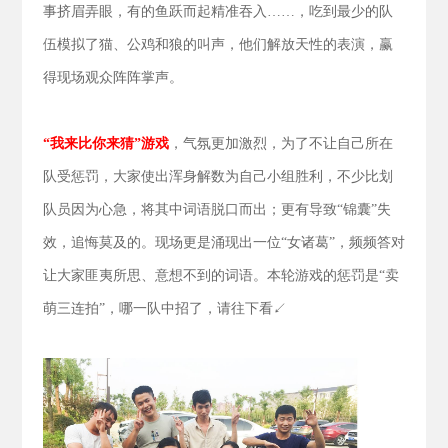
事挤眉弄眼，有的鱼跃而起精准吞入……，吃到最少的队
伍模拟了猫、公鸡和狼的叫声，他们解放天性的表演，赢
得现场观众阵阵掌声。
“我来比你来猜”游戏
，气氛更加激烈，为了不让自己所在
队受惩罚，大家使出浑身解数为自己小组胜利，不少比划
队员因为心急，将其中词语脱口而出；更有导致“锦囊”失
效，追悔莫及的。现场更是涌现出一位“女诸葛”，频频答对
让大家匪夷所思、意想不到的词语。本轮游戏的惩罚是“卖
萌三连拍”，哪一队中招了，请往下看↙