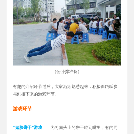
（
）
俯卧撑准备
有趣的介绍环节过后，大家渐渐熟悉起来，积极而踊跃参
与到接下来的游戏环节。
游戏环节
“鬼脸饼干”游戏
——为将额头上的饼干吃到嘴里，有的同