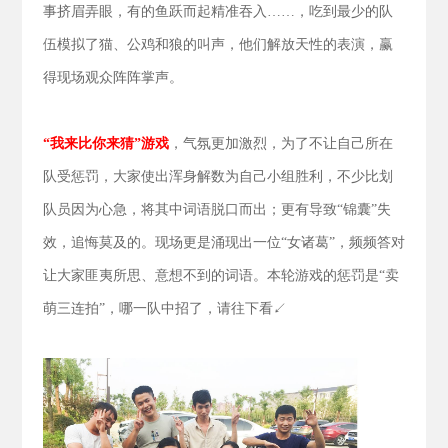
事挤眉弄眼，有的鱼跃而起精准吞入……，吃到最少的队
伍模拟了猫、公鸡和狼的叫声，他们解放天性的表演，赢
得现场观众阵阵掌声。
“我来比你来猜”游戏
，气氛更加激烈，为了不让自己所在
队受惩罚，大家使出浑身解数为自己小组胜利，不少比划
队员因为心急，将其中词语脱口而出；更有导致“锦囊”失
效，追悔莫及的。现场更是涌现出一位“女诸葛”，频频答对
让大家匪夷所思、意想不到的词语。本轮游戏的惩罚是“卖
萌三连拍”，哪一队中招了，请往下看↙