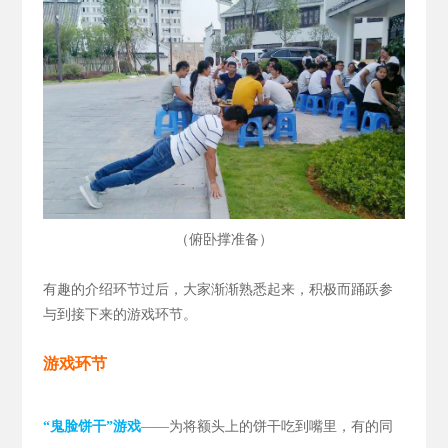
（
）
俯卧撑准备
有趣的介绍环节过后，大家渐渐熟悉起来，积极而踊跃参
与到接下来的游戏环节。
游戏环节
“鬼脸饼干”游戏
——为将额头上的饼干吃到嘴里，有的同