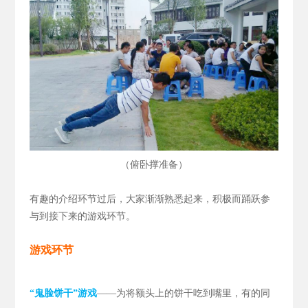
（
）
俯卧撑准备
有趣的介绍环节过后，大家渐渐熟悉起来，积极而踊跃参
与到接下来的游戏环节。
游戏环节
“鬼脸饼干”游戏
——为将额头上的饼干吃到嘴里，有的同