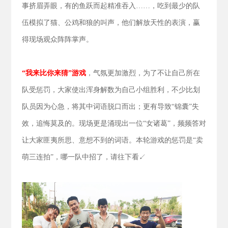
事挤眉弄眼，有的鱼跃而起精准吞入……，吃到最少的队
伍模拟了猫、公鸡和狼的叫声，他们解放天性的表演，赢
得现场观众阵阵掌声。
“我来比你来猜”游戏
，气氛更加激烈，为了不让自己所在
队受惩罚，大家使出浑身解数为自己小组胜利，不少比划
队员因为心急，将其中词语脱口而出；更有导致“锦囊”失
效，追悔莫及的。现场更是涌现出一位“女诸葛”，频频答对
让大家匪夷所思、意想不到的词语。本轮游戏的惩罚是“卖
萌三连拍”，哪一队中招了，请往下看↙