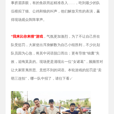
事挤眉弄眼，有的鱼跃而起精准吞入……，吃到最少的队
伍模拟了猫、公鸡和狼的叫声，他们解放天性的表演，赢
得现场观众阵阵掌声。
“我来比你来猜”游戏
，气氛更加激烈，为了不让自己所在
队受惩罚，大家使出浑身解数为自己小组胜利，不少比划
队员因为心急，将其中词语脱口而出；更有导致“锦囊”失
效，追悔莫及的。现场更是涌现出一位“女诸葛”，频频答对
让大家匪夷所思、意想不到的词语。本轮游戏的惩罚是“卖
萌三连拍”，哪一队中招了，请往下看↙