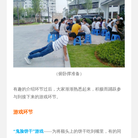
（
）
俯卧撑准备
有趣的介绍环节过后，大家渐渐熟悉起来，积极而踊跃参
与到接下来的游戏环节。
游戏环节
“鬼脸饼干”游戏
——为将额头上的饼干吃到嘴里，有的同