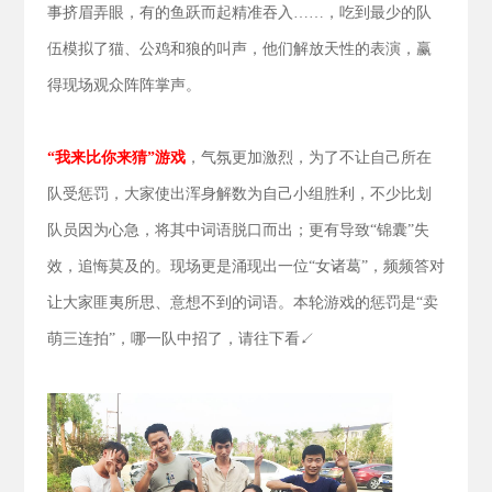
事挤眉弄眼，有的鱼跃而起精准吞入……，吃到最少的队
伍模拟了猫、公鸡和狼的叫声，他们解放天性的表演，赢
得现场观众阵阵掌声。
“我来比你来猜”游戏
，气氛更加激烈，为了不让自己所在
队受惩罚，大家使出浑身解数为自己小组胜利，不少比划
队员因为心急，将其中词语脱口而出；更有导致“锦囊”失
效，追悔莫及的。现场更是涌现出一位“女诸葛”，频频答对
让大家匪夷所思、意想不到的词语。本轮游戏的惩罚是“卖
萌三连拍”，哪一队中招了，请往下看↙