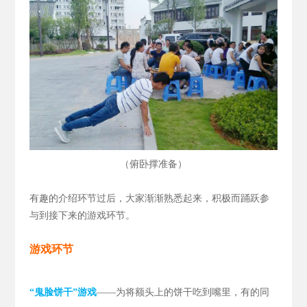
（
）
俯卧撑准备
有趣的介绍环节过后，大家渐渐熟悉起来，积极而踊跃参
与到接下来的游戏环节。
游戏环节
“鬼脸饼干”游戏
——为将额头上的饼干吃到嘴里，有的同